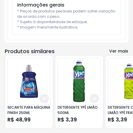
Informações gerais
* Preços de produtos pesáveis podem sofrer variação 
de acordo com o peso;

* Sujeito à disponibilidade de estoque;

* Imagem meramente ilustrativa;
Produtos similares
Ver mais
Add
Add
+
3
+
5
+
10
+
3
+
5
+
10
SECANTE PARA MÁQUINA
DETERGENTE YPÊ LIMÃO
DETERGENTE 
FINISH 250ML
500ML
LIMÃO YPÊ FR
500ML
R$ 48,99
R$ 3,39
R$ 3,39