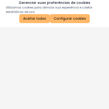
Gerenciar suas preferências de cookies
Utilizamos cookies para otimizar sua experiência e coletar
estatísticas de uso.
Aceitar todos
Configurar cookies
Aproveite as nossas promoções!
Cadastre seu e-mail e receba ofertas exclusivas.
QUERO RECEBER