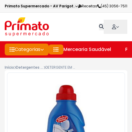
Primato Supermercado
-
AV Parigot de Souza
Receitas
,
Toledo
(45) 3056-7511
-
PR
Categorias
Mercearia Saudável
Pe
Início
Detergentes E Lava Loucas
DETERGENTE EM PÓ PARA MÁQUINA DE LAVAR SAMY