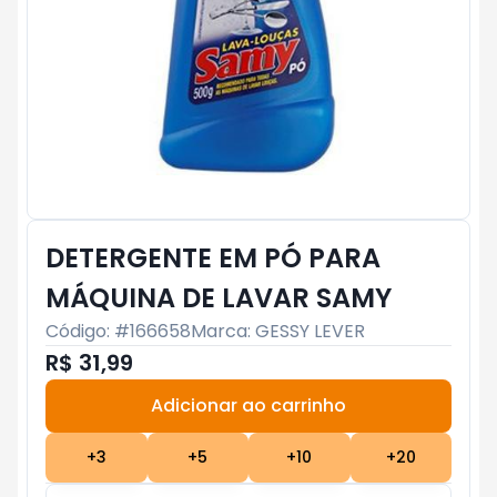
DETERGENTE EM PÓ PARA
MÁQUINA DE LAVAR SAMY
Código: #
166658
Marca:
GESSY LEVER
R$ 31,99
Adicionar ao carrinho
Subtotal:
R$ 0
+
3
+
5
+
10
+
20