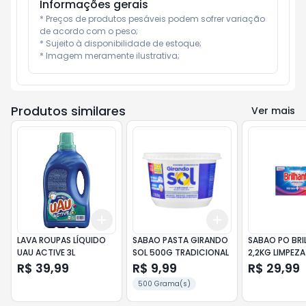
Informações gerais
* Preços de produtos pesáveis podem sofrer variação 
de acordo com o peso;

* Sujeito à disponibilidade de estoque;

* Imagem meramente ilustrativa;
Produtos similares
Ver mais
Add
Add
+
3
+
5
+
10
+
3
+
5
+
10
LAVA ROUPAS LÍQUIDO
SABAO PASTA GIRANDO
SABAO PO BRI
UAU ACTIVE 3L
SOL 500G TRADICIONAL
2,2KG LIMPEZ
R$ 39,99
R$ 9,99
R$ 29,99
500 Grama(s)