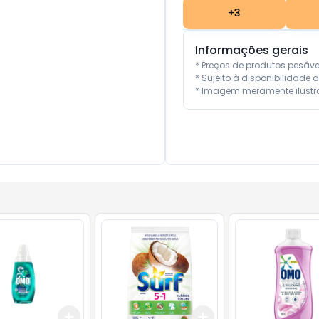
+
3
Informações gerais
* Preços de produtos pesáv
* Sujeito à disponibilidade d
* Imagem meramente ilustra
Add
Add
10
+
3
+
5
+
10
+
3
+
5
+
10