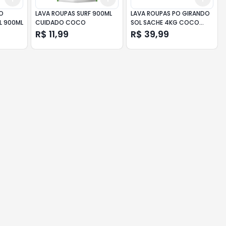
O
LAVA ROUPAS SURF 900ML
LAVA ROUPAS PO GIRANDO
L 900ML
CUIDADO COCO
SOL SACHE 4KG COCO
BAUNILHA
R$ 11,99
R$ 39,99