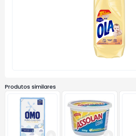
Produtos similares
Add
Add
+
3
+
5
+
10
+
3
+
5
+