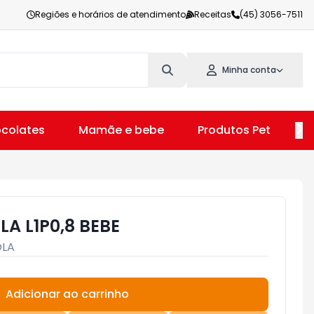
Regiões e horários de atendimento
Receitas
(45) 3056-7511
Minha conta
colates
Mamãe e bebe
Produtos Pet
V
A L1P0,8 BEBE
OLA
Adicionar ao carrinho
Subtotal:
R$ 0,00