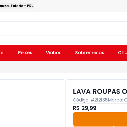
Souza
,
Toledo
-
PR
el
Peixes
Vinhos
Sobremesas
Cho
LAVA ROUPAS OL
Código: #
212138
Marca:
R$ 29,99