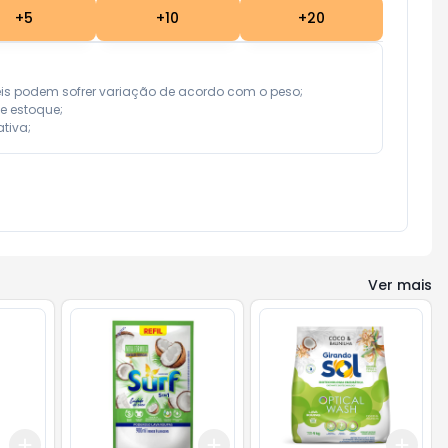
+
5
+
10
+
20
eis podem sofrer variação de acordo com o peso;

e estoque;

tiva;
Ver mais
Add
Add
Add
+
3
+
5
+
10
+
3
+
5
+
10
+
3