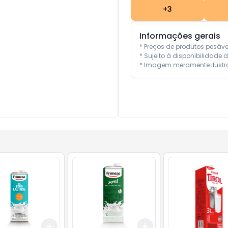
+
3
Informações gerais
* Preços de produtos pesáv
* Sujeito à disponibilidade d
* Imagem meramente ilustra
Add
Add
10
+
3
+
5
+
10
+
3
+
5
+
10