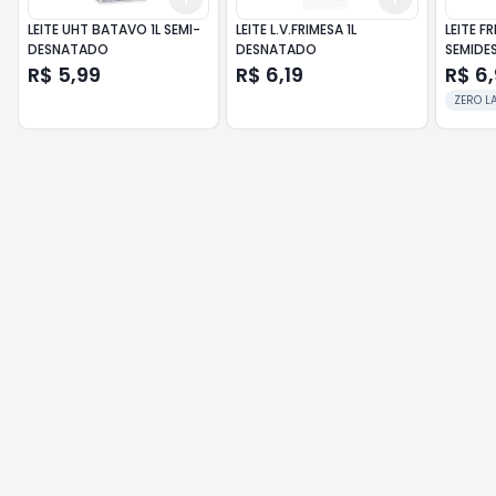
LEITE UHT BATAVO 1L SEMI-
LEITE L.V.FRIMESA 1L
LEITE F
DESNATADO
DESNATADO
SEMIDE
LACTOSE
R$ 5,99
R$ 6,19
R$ 6
ZERO L