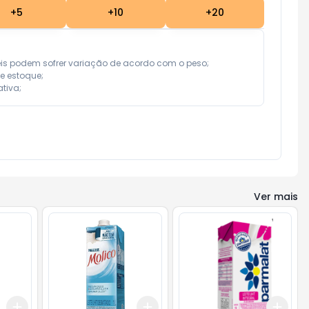
+
5
+
10
+
20
eis podem sofrer variação de acordo com o peso;

e estoque;

tiva;
Ver mais
Add
Add
Add
+
3
+
5
+
10
+
3
+
5
+
10
+
3