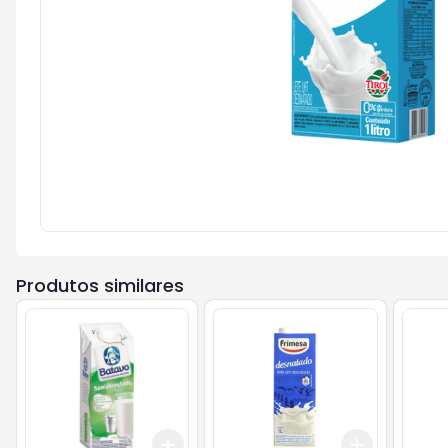
Produtos similares
Add
Add
+
3
+
5
+
10
+
3
+
5
+