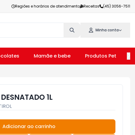
Regiões e horários de atendimento
Receitas
(45) 3056-7511
Minha conta
colates
Mamãe e bebe
Produtos Pet
V
L DESNATADO 1L
TIROL
Adicionar ao carrinho
Subtotal:
R$ 0,00