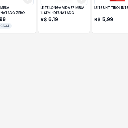
RIMESA
LEITE LONGA VIDA FRIMESA
LEITE UHT TIROL INT
SNATADO ZERO
1L SEMI-DESNATADO
 1L
,99
R$ 6,19
R$ 5,99
ACTOSE