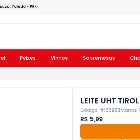
Souza
,
Toledo
-
PR
el
Peixes
Vinhos
Sobremesas
Cho
LEITE UHT TIRO
Código: #
135963
Marca:
R$ 5,99