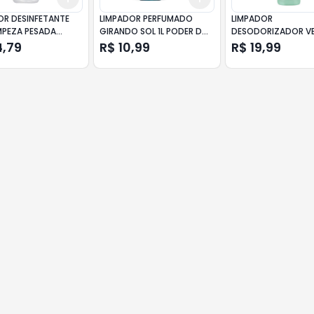
OR DESINFETANTE
LIMPADOR PERFUMADO
LIMPADOR
MPEZA PESADA
GIRANDO SOL 1L PODER DO
DESODORIZADOR V
TIVO 2 EM 1 - 1L
OCEANO
LIMPEZA PESADA FL
4,79
R$ 10,99
R$ 19,99
% DE DESCONTO
CAMPESTRE 500ML