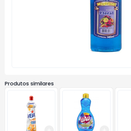
Produtos similares
Add
Add
+
3
+
5
+
10
+
3
+
5
+