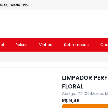
Souza
,
Toledo
-
PR
el
Peixes
Vinhos
Sobremesas
Cho
LIMPADOR PER
FLORAL
Código: #
211051
Marca:
M
R$ 9,49