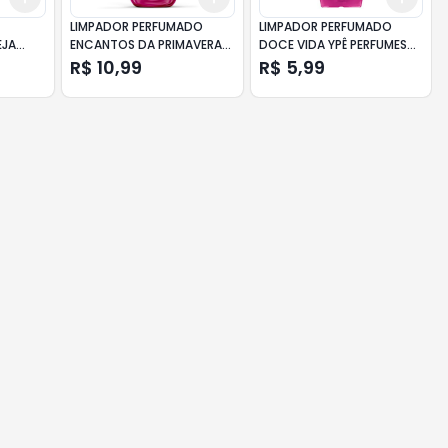
LIMPADOR PERFUMADO
LIMPADOR PERFUMADO
EJA
ENCANTOS DA PRIMAVERA
DOCE VIDA YPÊ PERFUMES
ORAL
GIRANDO SOL FRASCO 1L
FRASCO 500ML
R$ 10,99
R$ 5,99