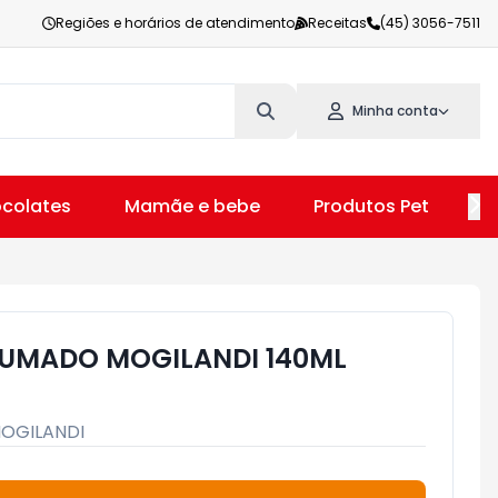
Regiões e horários de atendimento
Receitas
(45) 3056-7511
Minha conta
colates
Mamãe e bebe
Produtos Pet
V
FUMADO MOGILANDI 140ML
OGILANDI