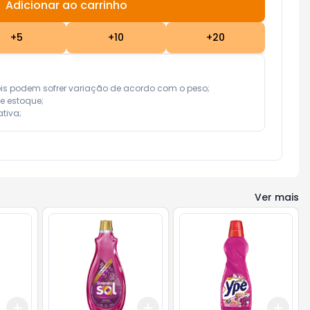
Adicionar ao carrinho
Subtotal:
R$ 0,00
+
5
+
10
+
20
eis podem sofrer variação de acordo com o peso;

e estoque;

tiva;
Ver mais
Add
Add
Add
+
3
+
5
+
10
+
3
+
5
+
10
+
3