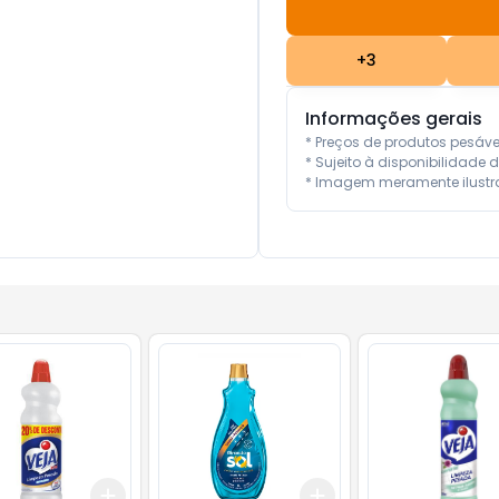
+
3
Informações gerais
* Preços de produtos pesáv
* Sujeito à disponibilidade d
* Imagem meramente ilustra
Add
Add
10
+
3
+
5
+
10
+
3
+
5
+
10