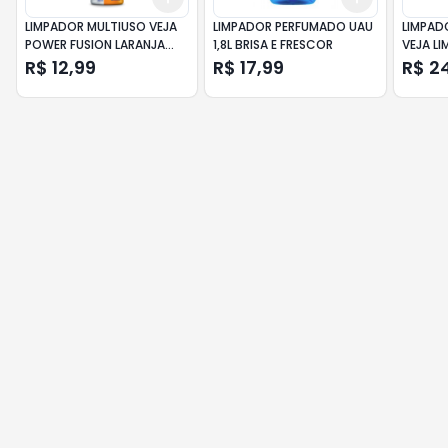
LIMPADOR MULTIUSO VEJA
LIMPADOR PERFUMADO UAU
LIMPAD
POWER FUSION LARANJA
1,8L BRISA E FRESCOR
VEJA LI
500ML
CLORO A
R$ 12,99
R$ 17,99
R$ 2
COM 20