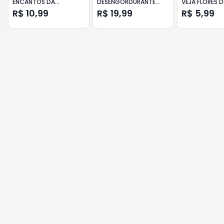
ENCANTOS DA
DESENGORDURANTE
VEJA FLORES 
PRIMAVERA GIRANDO
COZINHA LAVANDA VEJA
MEDITERRÂNE
R$ 10,99
R$ 19,99
R$ 5,99
SOL FRASCO 1L
SQUEEZE 500ML GRÁTIS
20% DE DESCONTO