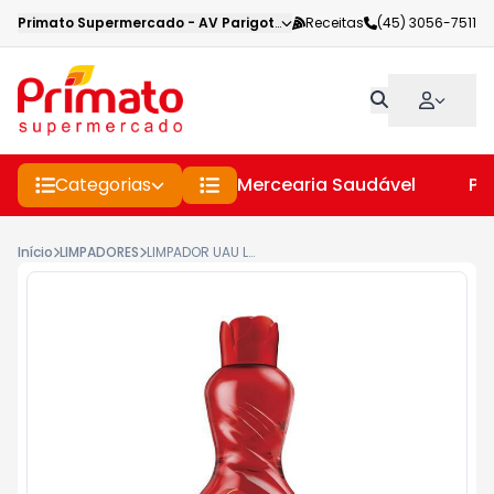
Primato Supermercado
-
AV Parigot de Souza
Receitas
,
Toledo
(45) 3056-7511
-
PR
Categorias
Mercearia Saudável
Pe
Início
LIMPADORES
LIMPADOR UAU LIMPEZA PERFUMADA FLORES VERMELHAS E SEDUÇÃO 500ML