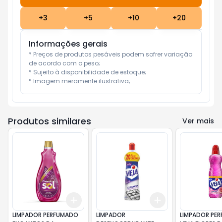
+
3
+
5
+
10
+
20
Informações gerais
* Preços de produtos pesáveis podem sofrer variação 
de acordo com o peso;

* Sujeito à disponibilidade de estoque;

* Imagem meramente ilustrativa;
Produtos similares
Ver mais
Add
Add
+
3
+
5
+
10
+
3
+
5
+
10
LIMPADOR PERFUMADO
LIMPADOR
LIMPADOR PE