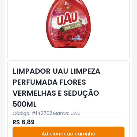
LIMPADOR UAU LIMPEZA
PERFUMADA FLORES
VERMELHAS E SEDUÇÃO
500ML
Código: #
142708
Marca:
UAU
R$ 6,89
Adicionar ao carrinho
Subtotal:
R$ 0