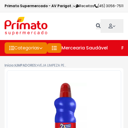
Primato Supermercado
-
AV Parigot de Souza
Receitas
,
Toledo
(45) 3056-7511
-
PR
Categorias
Mercearia Saudável
Pe
Início
LIMPADORES
VEJA LIMPEZA PESADA ORIGINAL 500ML 20%DESCONTO