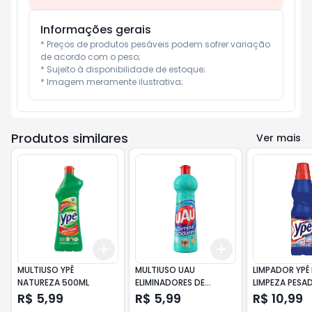
Informações gerais
* Preços de produtos pesáveis podem sofrer variação 
de acordo com o peso;

* Sujeito à disponibilidade de estoque;

* Imagem meramente ilustrativa;
Produtos similares
Ver mais
Add
Add
+
3
+
5
+
10
+
3
+
5
+
10
MULTIUSO YPÊ
MULTIUSO UAU
LIMPADOR YPÊ
NATUREZA 500ML
ELIMINADORES DE
LIMPEZA PESA
ODORES 500ML
ORIGINAL 500
R$ 5,99
R$ 5,99
R$ 10,99