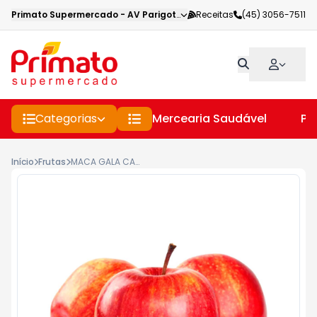
Primato Supermercado
-
AV Parigot de Souza
Receitas
,
Toledo
(45) 3056-7511
-
PR
Categorias
Mercearia Saudável
Pe
Início
Frutas
MACA GALA CAT 1 KG