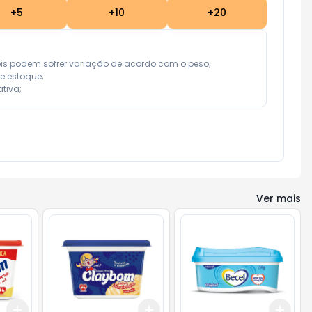
+
5
+
10
+
20
eis podem sofrer variação de acordo com o peso;

e estoque;

tiva;
Ver mais
Add
Add
Add
+
3
+
5
+
10
+
3
+
5
+
10
+
3