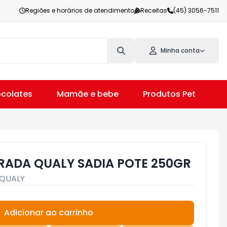
Regiões e horários de atendimento
Receitas
(45) 3056-7511
Minha conta
colates
Mamãe e bebe
Produtos Pet
V
ADA QUALY SADIA POTE 250GR
QUALY
Adicionar ao carrinho
Subtotal:
R$ 0,00