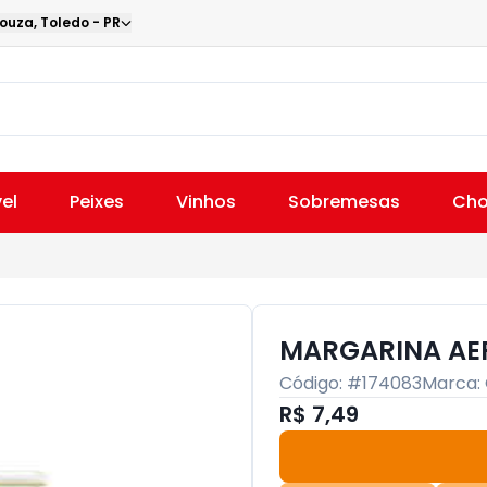
Souza
,
Toledo
-
PR
el
Peixes
Vinhos
Sobremesas
Cho
MARGARINA AER
Código: #
174083
Marca:
R$ 7,49