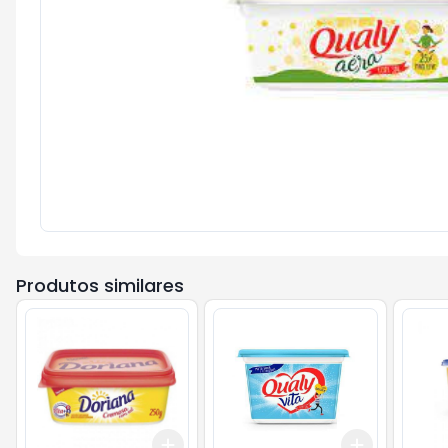
Produtos similares
Add
Add
+
3
+
5
+
10
+
3
+
5
+