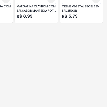
SA COM
MARGARINA CLAYBOM COM
CREME VEGETAL BECEL SEM
SAL SABOR MANTEIGA POTE
SAL 250GR
MICA
500GR
R$ 8,99
R$ 5,79