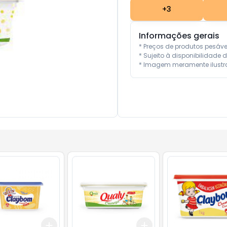
+
3
Informações gerais
* Preços de produtos pesáv
* Sujeito à disponibilidade d
* Imagem meramente ilustra
Add
Add
10
+
3
+
5
+
10
+
3
+
5
+
10