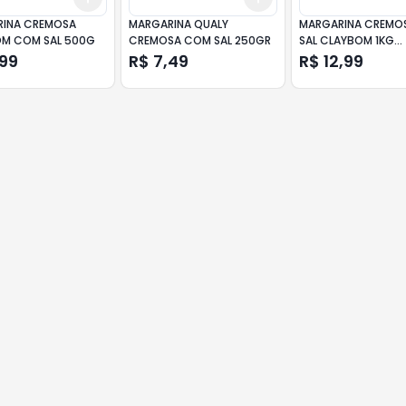
INA CREMOSA
MARGARINA QUALY
MARGARINA CREMO
M COM SAL 500G
CREMOSA COM SAL 250GR
SAL CLAYBOM 1KG
EMBALAGEM ECONÔ
,99
R$ 7,49
R$ 12,99