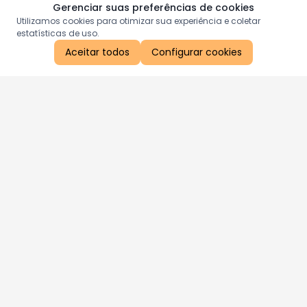
Gerenciar suas preferências de cookies
Utilizamos cookies para otimizar sua experiência e coletar
estatísticas de uso.
Aceitar todos
Configurar cookies
Aproveite as nossas promoções!
Cadastre seu e-mail e receba ofertas exclusivas.
QUERO RECEBER