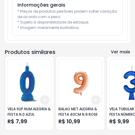
Informações gerais
* Preços de produtos pesáveis podem sofrer variação 
de acordo com o peso;

* Sujeito à disponibilidade de estoque;

* Imagem meramente ilustrativa;
Produtos similares
Ver mais
Add
Add
+
3
+
5
+
10
+
3
+
5
+
10
VELA SUP.NUM.ALEGRIA &
BALAO MET.ALEGRIA &
VELA TUBULAR 
FESTA N.0 AZUL
FESTA 40CM N.9 ROSE
FESTA NÚMERO
R$ 7,99
R$ 10,99
R$ 9,99