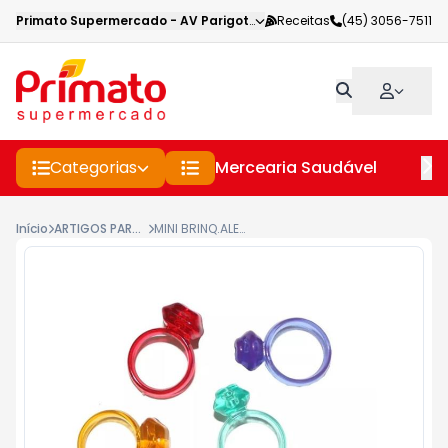
Primato Supermercado
-
AV Parigot de Souza
Receitas
,
Toledo
(45) 3056-7511
-
PR
Categorias
Mercearia Saudável
Pe
Início
ARTIGOS PARA FESTA
MINI BRINQ.ALEGRIA & FESTA ANEL CRISTAL C/25