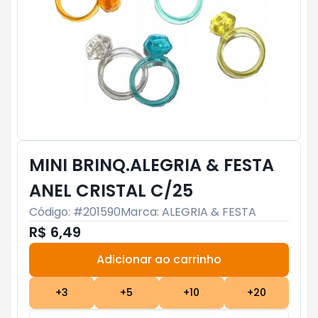
MINI BRINQ.ALEGRIA & FESTA
ANEL CRISTAL C/25
Código: #
201590
Marca:
ALEGRIA & FESTA
R$ 6,49
Adicionar ao carrinho
Subtotal:
R$ 0
+
3
+
5
+
10
+
20