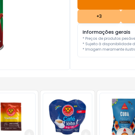
+
3
Informações gerais
* Preços de produtos pesáv
* Sujeito à disponibilidade d
* Imagem meramente ilustra
Add
Add
10
+
3
+
5
+
10
+
3
+
5
+
10