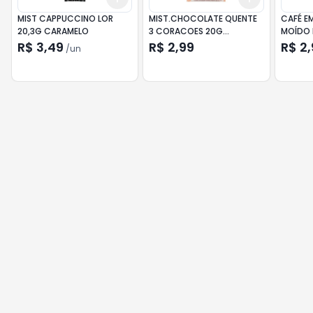
MIST CAPPUCCINO LOR
MIST.CHOCOLATE QUENTE
CAFÉ E
20,3G CARAMELO
3 CORACOES 20G
MOÍDO 
CREMOSO
TRADIC
R$ 3,49
R$ 2,99
R$ 2,
/
un
10G