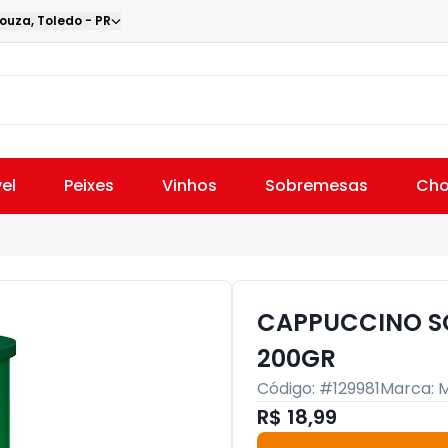
Souza
,
Toledo
-
PR
el
Peixes
Vinhos
Sobremesas
Cho
CAPPUCCINO SO
200GR
Código: #
129981
Marca:
M
R$ 18,99