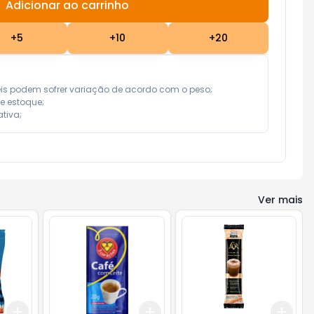
Adicionar ao carrinho
Subtotal:
R$ 0,00
+
5
+
10
+
20
eis podem sofrer variação de acordo com o peso;

e estoque;

tiva;
Ver mais
Add
Add
Add
+
3
+
5
+
10
+
3
+
5
+
10
+
3