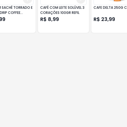
M SACHÊ TORRADO E
CAFÉ COM LEITE SOLÚVEL 3
CAFE DELTA 250G 
DRIP COFFEE
CORAÇÕES 100GR REFIL
IONAL 3 CORAÇÕES
99
R$ 8,99
R$ 23,99