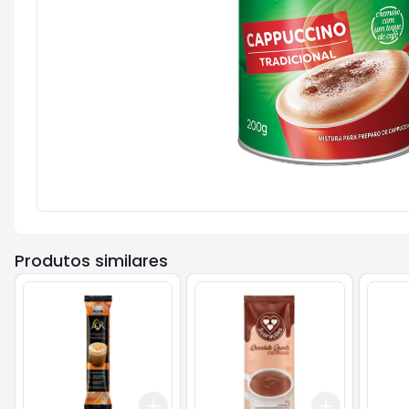
Produtos similares
Add
Add
+
3
+
5
+
10
+
3
+
5
+