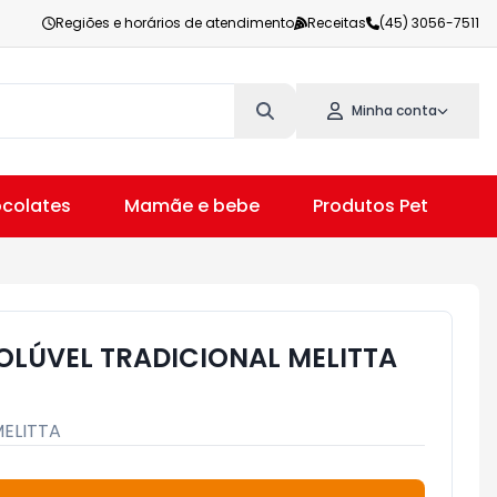
Regiões e horários de atendimento
Receitas
(45) 3056-7511
Minha conta
colates
Mamãe e bebe
Produtos Pet
V
LÚVEL TRADICIONAL MELITTA
ELITTA