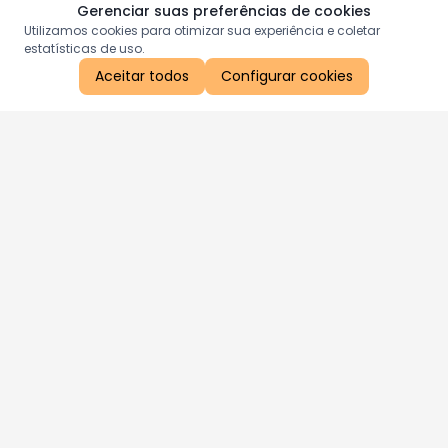
Gerenciar suas preferências de cookies
Utilizamos cookies para otimizar sua experiência e coletar
estatísticas de uso.
Aceitar todos
Configurar cookies
Aproveite as nossas promoções!
Cadastre seu e-mail e receba ofertas exclusivas.
QUERO RECEBER