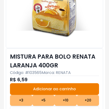
MISTURA PARA BOLO RENATA
LARANJA 400GR
Código: #
103565
Marca:
RENATA
R$ 6,59
Adicionar ao carrinho
Subtotal:
R$ 0
+
3
+
5
+
10
+
20