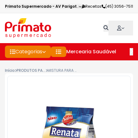
Primato Supermercado
-
AV Parigot de Souza
Receitas
,
Toledo
(45) 3056-7511
-
PR
Categorias
Mercearia Saudável
Pe
Início
PRODUTOS PARA BOLOS E PAES
MISTURA PARA BOLO RENATA LARANJA 400GR