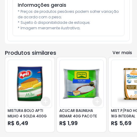
Informações gerais
* Preços de produtos pesáveis podem sofrer variação 
de acordo com o peso;

* Sujeito à disponibilidade de estoque;

* Imagem meramente ilustrativa;
Produtos similares
Ver mais
Add
Add
+
3
+
5
+
10
+
3
+
5
+
10
MISTURA BOLO APTI
ACUCAR BAUNILHA
MIST.P/PAO H
MILHO 4 SOLDA 400G
IREMAR 40G PACOTE
1KG INTEGRAL
R$ 6,49
R$ 1,99
R$ 5,69