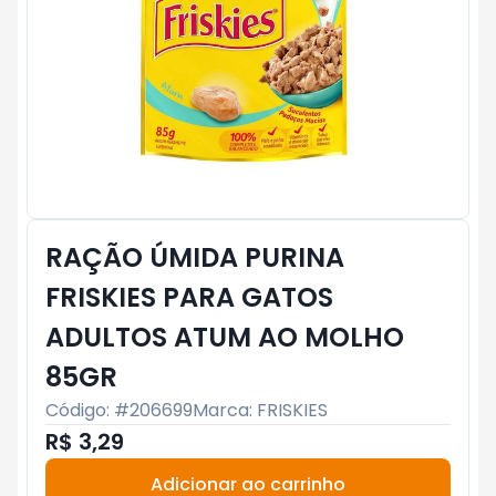
RAÇÃO ÚMIDA PURINA
FRISKIES PARA GATOS
ADULTOS ATUM AO MOLHO
85GR
Código: #
206699
Marca:
FRISKIES
R$ 3,29
Adicionar ao carrinho
Subtotal:
R$ 0