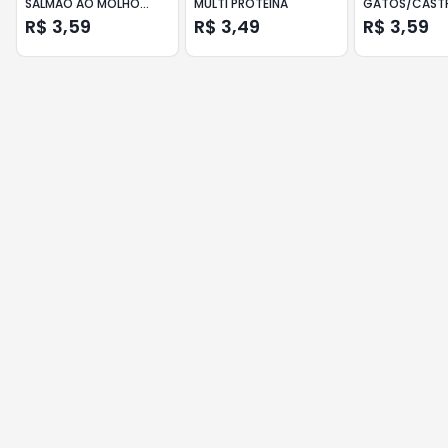
SALMÃO AO MOLHO
MULTI PROTEINA
GATOS/CAST
SACHÊ 85GR
R$ 3,59
R$ 3,49
R$ 3,59