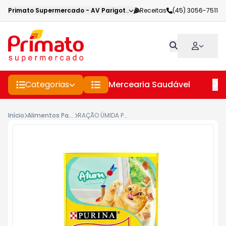
Primato Supermercado
-
AV Parigot de Souza
Receitas
,
Toledo
(45) 3056-7511
-
PR
Categorias
Mercearia Saudável
Pe
Início
Alimentos Para Caes E Gatos
RAÇÃO ÚMIDA PURINA FRISKIES PARA GATOS ADULTOS ATUM AO MOLHO 85GR