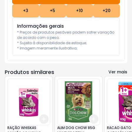
+
3
+
5
+
10
+
20
Informações gerais
* Preços de produtos pesáveis podem sofrer variação 
de acordo com o peso;

* Sujeito à disponibilidade de estoque;

* Imagem meramente ilustrativa;
Produtos similares
Ver mais
Add
Add
+
3
+
5
+
10
+
3
+
5
+
10
RAÇÃO WHISKAS
ALIM DOG CHOW 85G
RACAO GATO 