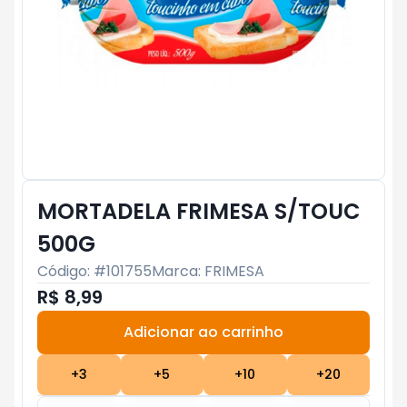
MORTADELA FRIMESA S/TOUC
500G
Código: #
101755
Marca:
FRIMESA
R$ 8,99
Adicionar ao carrinho
Subtotal:
R$ 0
+
3
+
5
+
10
+
20