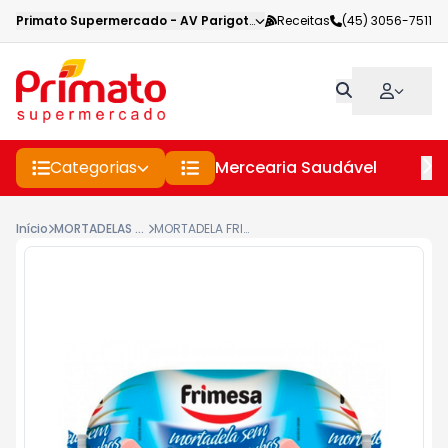
Primato Supermercado
-
AV Parigot de Souza
Receitas
,
Toledo
(45) 3056-7511
-
PR
Categorias
Mercearia Saudável
Pe
Início
MORTADELAS P.A.S.
MORTADELA FRIMESA S/TOUC 500G