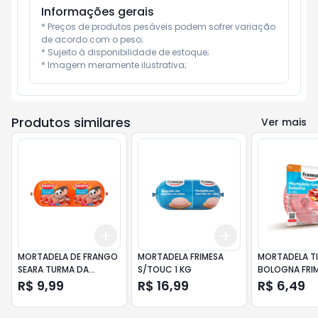
Informações gerais
* Preços de produtos pesáveis podem sofrer variação 
de acordo com o peso;

* Sujeito à disponibilidade de estoque;

* Imagem meramente ilustrativa;
Produtos similares
Ver mais
Add
Add
+
3
+
5
+
10
+
3
+
5
+
10
MORTADELA DE FRANGO
MORTADELA FRIMESA
MORTADELA T
SEARA TURMA DA
S/TOUC 1 KG
BOLOGNA FRI
MÔNICA 400GR
FATIADA 200
R$ 9,99
R$ 16,99
R$ 6,49