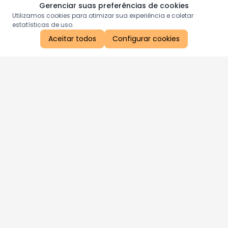
Gerenciar suas preferências de cookies
Utilizamos cookies para otimizar sua experiência e coletar
estatísticas de uso.
Aceitar todos
Configurar cookies
Aproveite as nossas promoções!
Cadastre seu e-mail e receba ofertas exclusivas.
QUERO RECEBER