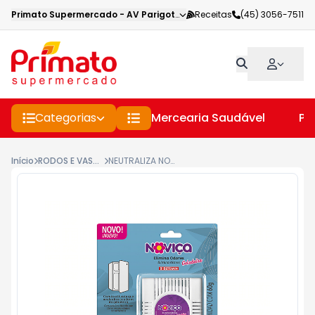
Primato Supermercado
-
AV Parigot de Souza
Receitas
,
Toledo
(45) 3056-7511
-
PR
Categorias
Mercearia Saudável
Pe
Início
RODOS E VASSOURAS
NEUTRALIZA NOVICA ODOR GELADEIRA