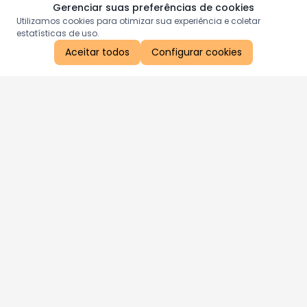
Gerenciar suas preferências de cookies
Utilizamos cookies para otimizar sua experiência e coletar
estatísticas de uso.
Aceitar todos
Configurar cookies
Aproveite as nossas promoções!
Cadastre seu e-mail e receba ofertas exclusivas.
QUERO RECEBER