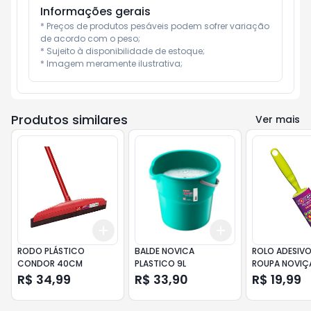
Informações gerais
* Preços de produtos pesáveis podem sofrer variação 
de acordo com o peso;

* Sujeito à disponibilidade de estoque;

* Imagem meramente ilustrativa;
Produtos similares
Ver mais
Add
Add
+
3
+
5
+
10
+
3
+
5
+
10
RODO PLÁSTICO
BALDE NOVICA
ROLO ADESIVO
CONDOR 40CM
PLASTICO 9L
ROUPA NOVIÇ
175MM 30 FOL
R$ 34,99
R$ 33,90
R$ 19,99