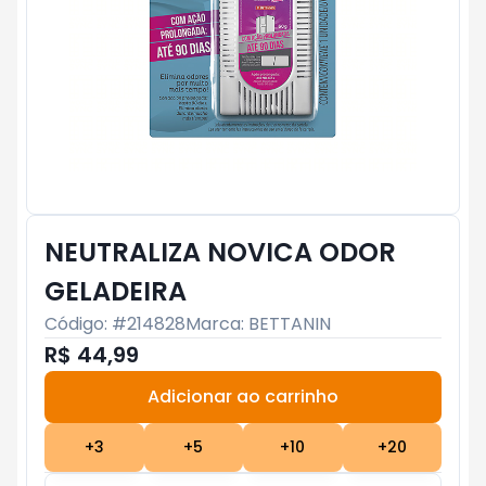
NEUTRALIZA NOVICA ODOR
GELADEIRA
Código: #
214828
Marca:
BETTANIN
R$ 44,99
Adicionar ao carrinho
Subtotal:
R$ 0
+
3
+
5
+
10
+
20