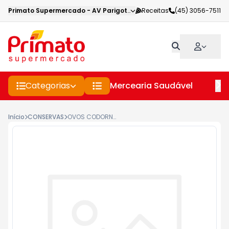
Primato Supermercado
-
AV Parigot de Souza
Receitas
,
Toledo
(45) 3056-7511
-
PR
Categorias
Mercearia Saudável
Pe
Início
CONSERVAS
OVOS CODORNA SÃO MIGUEL 180G