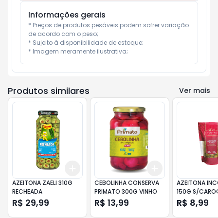
Informações gerais
* Preços de produtos pesáveis podem sofrer variação 
de acordo com o peso;

* Sujeito à disponibilidade de estoque;

* Imagem meramente ilustrativa;
Produtos similares
Ver mais
Add
Add
+
3
+
5
+
10
+
3
+
5
+
10
AZEITONA ZAELI 310G
CEBOLINHA CONSERVA
AZEITONA INC
RECHEADA
PRIMATO 300G VINHO
150G S/CARO
R$ 29,99
R$ 13,99
R$ 8,99