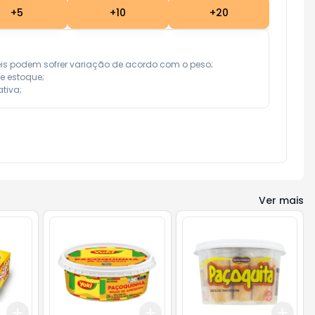
+
5
+
10
+
20
eis podem sofrer variação de acordo com o peso;

e estoque;

tiva;
Ver mais
Add
Add
Add
+
3
+
5
+
10
+
3
+
5
+
10
+
3