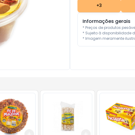
+
3
Informações gerais
* Preços de produtos pesáv
* Sujeito à disponibilidade d
* Imagem meramente ilustra
Add
Add
10
+
3
+
5
+
10
+
3
+
5
+
10