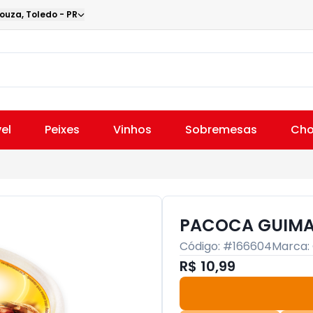
Souza
,
Toledo
-
PR
el
Peixes
Vinhos
Sobremesas
Cho
PACOCA GUIMA
Código: #
166604
Marca:
R$ 10,99