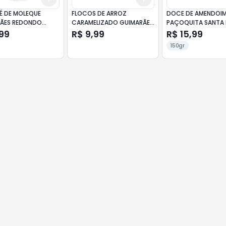
É DE MOLEQUE
FLOCOS DE ARROZ
DOCE DE AMENDOIM
ÃES REDONDO
CARAMELIZADO GUIMARÃES
PAÇOQUITA SANTA 
PACOTE 100G
EMBALADA 150GR
99
R$ 9,99
R$ 15,99
150gr