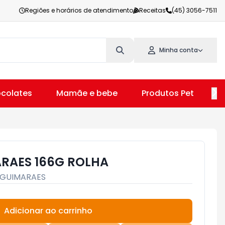
Regiões e horários de atendimento
Receitas
(45) 3056-7511
Minha conta
colates
Mamãe e bebe
Produtos Pet
V
RAES 166G ROLHA
GUIMARAES
Adicionar ao carrinho
Subtotal:
R$ 0,00