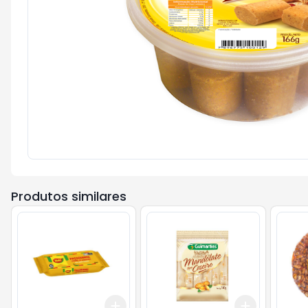
Produtos similares
Add
Add
+
3
+
5
+
10
+
3
+
5
+