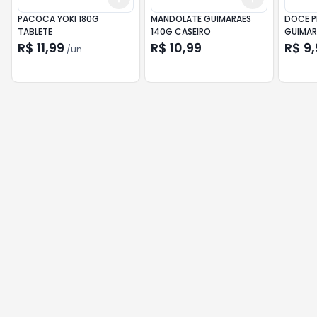
PACOCA YOKI 180G
MANDOLATE GUIMARAES
DOCE P
TABLETE
140G CASEIRO
GUIMAR
200GR
R$ 11,99
R$ 10,99
R$ 9,
/
un