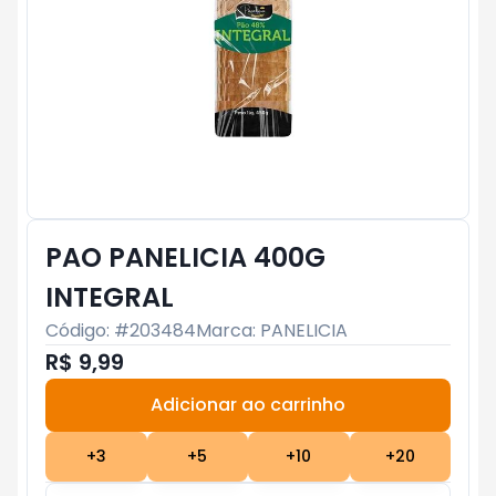
PAO PANELICIA 400G
INTEGRAL
Código: #
203484
Marca:
PANELICIA
R$ 9,99
Adicionar ao carrinho
Subtotal:
R$ 0
+
3
+
5
+
10
+
20