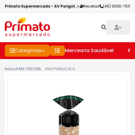
Primato Supermercado
-
AV Parigot de Souza
Receitas
,
Toledo
(45) 3056-7511
-
PR
Categorias
Mercearia Saudável
Pe
Início
PAES TERCEIRIZADOS
PAO PANELICIA 400G INTEGRAL