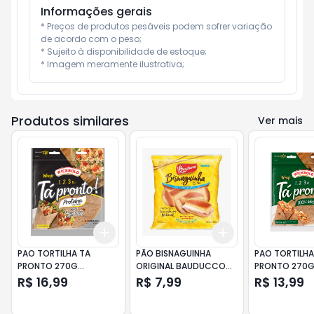
Informações gerais
* Preços de produtos pesáveis podem sofrer variação 
de acordo com o peso;

* Sujeito à disponibilidade de estoque;

* Imagem meramente ilustrativa;
Produtos similares
Ver mais
Add
Add
+
3
+
5
+
10
+
3
+
5
+
10
PAO TORTILHA TA
PÃO BISNAGUINHA
PAO TORTILHA
PRONTO 270G
ORIGINAL BAUDUCCO
PRONTO 270G
PROTEINA
PACOTE 260G
NUTRICAO
R$ 16,99
R$ 7,99
R$ 13,99