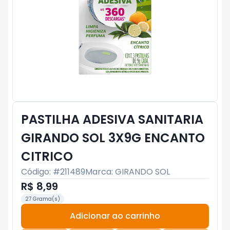
PASTILHA ADESIVA SANITARIA
GIRANDO SOL 3X9G ENCANTO
CITRICO
Código: #
211489
Marca:
GIRANDO SOL
R$ 8,99
27 Grama(s)
Adicionar ao carrinho
Subtotal:
R$ 0