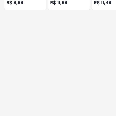
3 UNIDADES 25GR
LAVANDA 2 EM 1 LEVE 3
ACOPLADA LA
R$ 9,99
R$ 11,99
R$ 11,49
PAGUE 2 27GR