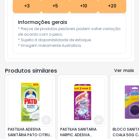
+
3
+
5
+
10
+
20
Informações gerais
* Preços de produtos pesáveis podem sofrer variação 
de acordo com o peso;

* Sujeito à disponibilidade de estoque;

* Imagem meramente ilustrativa;
Produtos similares
Ver mais
Add
Add
+
3
+
5
+
10
+
3
+
5
+
10
PASTILHA ADESIVA
PASTILHA SANITARIA
BLOCO SANIT
SANITÁRIA PATO CITRUS
HARPIC ADESIVA
COALA 50G C