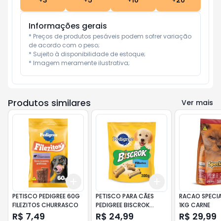
+
3
+
5
+
10
+
20
Informações gerais
* Preços de produtos pesáveis podem sofrer variação 
de acordo com o peso;

* Sujeito à disponibilidade de estoque;

* Imagem meramente ilustrativa;
Produtos similares
Ver mais
Add
Add
+
3
+
5
+
10
+
3
+
5
+
10
PETISCO PEDIGREE 60G
PETISCO PARA CÃES
RACAO SPECI
FILEZITOS CHURRASCO
PEDIGREE BISCROK
1KG CARNE
FILHOTES 300GR
R$ 7,49
R$ 24,99
R$ 29,99