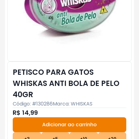
PETISCO PARA GATOS
WHISKAS ANTI BOLA DE PELO
40GR
Código: #
130286
Marca:
WHISKAS
R$ 14,99
Adicionar ao carrinho
Subtotal:
R$ 0