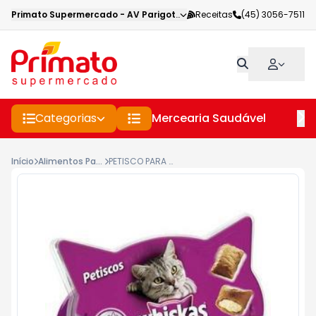
Primato Supermercado
-
AV Parigot de Souza
Receitas
,
Toledo
(45) 3056-7511
-
PR
Categorias
Mercearia Saudável
Pe
Início
Alimentos Para Caes E Gatos
PETISCO PARA GATOS WHISKAS ANTI BOLA DE PELO 40GR