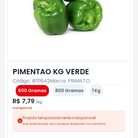
PIMENTAO KG VERDE
Código: #
111642
Marca:
PRIMATO
600 Gramas
800 Gramas
1 Kg
R$ 7,79
/
kg
Indisponível
Produto temporariamente indisponível!
Este produto está sem estoque disponível no momento.