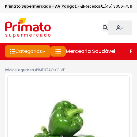
Primato Supermercado
-
AV Parigot de Souza
Receitas
,
Toledo
(45) 3056-7511
-
PR
Categorias
Mercearia Saudável
Pe
Início
Legumes
PIMENTAO KG VERDE