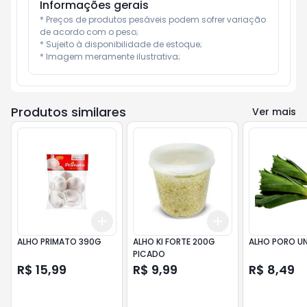
Informações gerais
* Preços de produtos pesáveis podem sofrer variação 
de acordo com o peso;

* Sujeito à disponibilidade de estoque;

* Imagem meramente ilustrativa;
Produtos similares
Ver mais
Add
Add
+
3
+
5
+
10
+
3
+
5
+
10
ALHO PRIMATO 390G
ALHO KI FORTE 200G
ALHO PORO U
PICADO
R$ 15,99
R$ 9,99
R$ 8,49