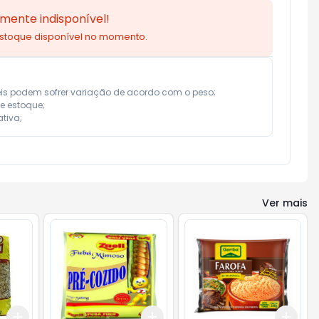
mente indisponível!
estoque disponível no momento.
eis podem sofrer variação de acordo com o peso;

e estoque;

tiva;
Ver mais
Add
Add
Add
+
3
+
5
+
10
+
3
+
5
+
10
+
3