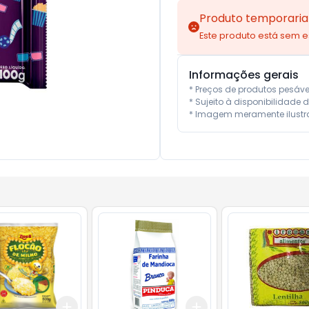
Produto temporaria
Este produto está sem 
Informações gerais
* Preços de produtos pesáv
* Sujeito à disponibilidade d
* Imagem meramente ilustra
Add
Add
10
+
3
+
5
+
10
+
3
+
5
+
10