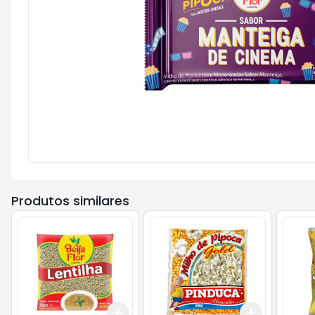
Produtos similares
Add
Add
+
3
+
5
+
10
+
3
+
5
+