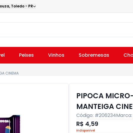
Souza
,
Toledo
-
PR
el
Peixes
Vinhos
Sobremesas
Cho
IGA CINEMA
PIPOCA MICRO-
MANTEIGA CIN
Código: #
206234
Marca
R$ 4,59
Indisponível