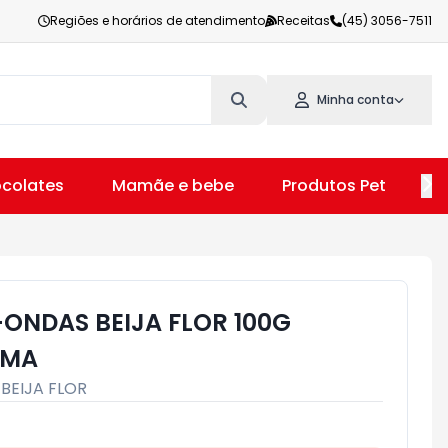
Regiões e horários de atendimento
Receitas
(45) 3056-7511
Minha conta
colates
Mamãe e bebe
Produtos Pet
V
ONDAS BEIJA FLOR 100G
EMA
:
BEIJA FLOR