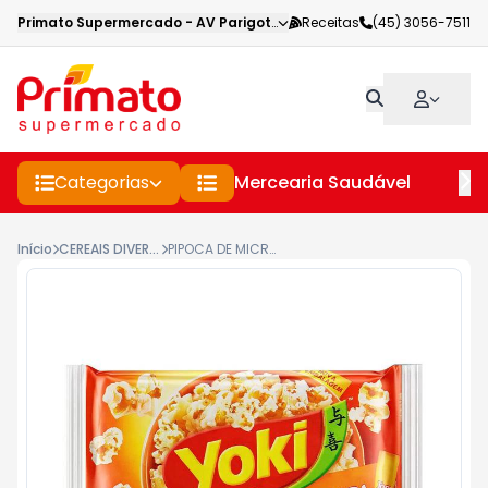
Primato Supermercado
-
AV Parigot de Souza
Receitas
,
Toledo
(45) 3056-7511
-
PR
Categorias
Mercearia Saudável
Pe
Início
CEREAIS DIVERSOS
PIPOCA DE MICRO-ONDAS YOKI TOQUE DO CHEF 100GR