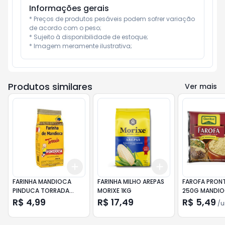
Informações gerais
* Preços de produtos pesáveis podem sofrer variação 
de acordo com o peso;

* Sujeito à disponibilidade de estoque;

* Imagem meramente ilustrativa;
Produtos similares
Ver mais
Add
Add
+
3
+
5
+
10
+
3
+
5
+
10
FARINHA MANDIOCA
FARINHA MILHO AREPAS
FAROFA PRONT
PINDUCA TORRADA
MORIXE 1KG
250G MANDI
500G
R$ 4,99
R$ 17,49
R$ 5,49
/
u