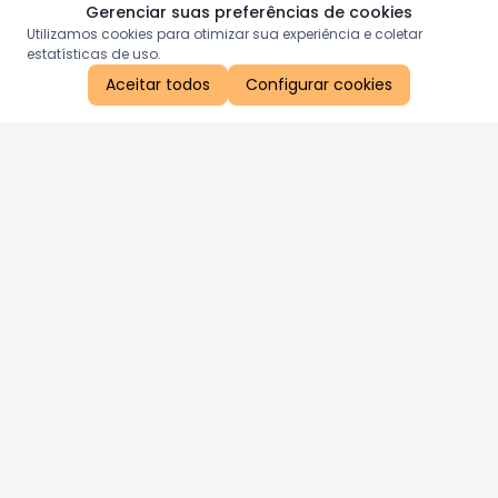
Gerenciar suas preferências de cookies
Utilizamos cookies para otimizar sua experiência e coletar
estatísticas de uso.
Aceitar todos
Configurar cookies
Aproveite as nossas promoções!
Cadastre seu e-mail e receba ofertas exclusivas.
QUERO RECEBER