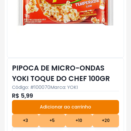
PIPOCA DE MICRO-ONDAS
YOKI TOQUE DO CHEF 100GR
Código: #
100070
Marca:
YOKI
R$ 5,99
Adicionar ao carrinho
Subtotal:
R$ 0
+
3
+
5
+
10
+
20