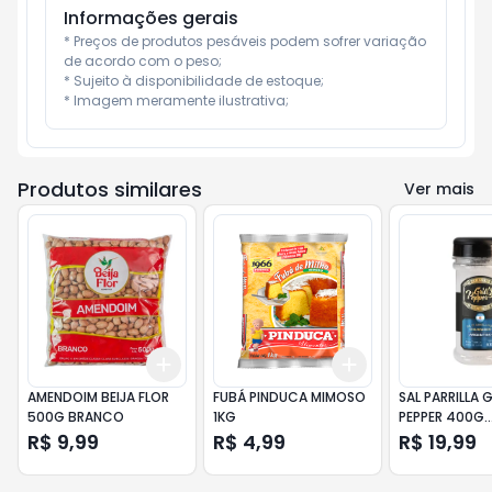
Informações gerais
* Preços de produtos pesáveis podem sofrer variação 
de acordo com o peso;

* Sujeito à disponibilidade de estoque;

* Imagem meramente ilustrativa;
Produtos similares
Ver mais
Add
Add
+
3
+
5
+
10
+
3
+
5
+
10
AMENDOIM BEIJA FLOR
FUBÁ PINDUCA MIMOSO
SAL PARRILLA G
500G BRANCO
1KG
PEPPER 400G
ARGENTINO
R$ 9,99
R$ 4,99
R$ 19,99