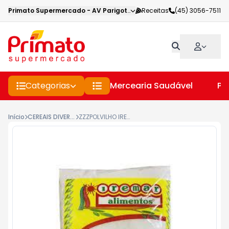
Primato Supermercado
-
AV Parigot de Souza
Receitas
,
Toledo
(45) 3056-7511
-
PR
Categorias
Mercearia Saudável
Pe
Início
CEREAIS DIVERSOS
ZZZPOLVILHO IREMAR 500GR.AZEDO