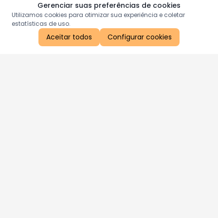
Gerenciar suas preferências de cookies
Utilizamos cookies para otimizar sua experiência e coletar
estatísticas de uso.
Aceitar todos
Configurar cookies
Aproveite as nossas promoções!
Cadastre seu e-mail e receba ofertas exclusivas.
QUERO RECEBER