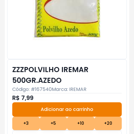
ZZZPOLVILHO IREMAR
500GR.AZEDO
Código: #
167540
Marca:
IREMAR
R$ 7,99
Adicionar ao carrinho
Subtotal:
R$ 0
+
3
+
5
+
10
+
20