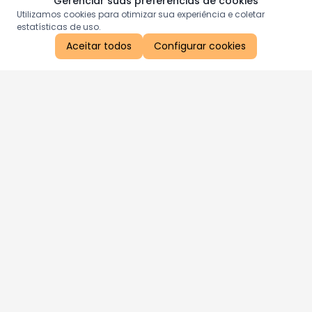
Gerenciar suas preferências de cookies
Utilizamos cookies para otimizar sua experiência e coletar
estatísticas de uso.
Aceitar todos
Configurar cookies
Aproveite as nossas promoções!
Cadastre seu e-mail e receba ofertas exclusivas.
QUERO RECEBER