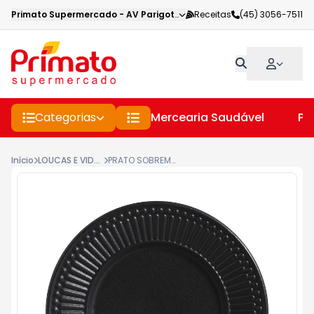
Primato Supermercado
-
AV Parigot de Souza
Receitas
,
Toledo
(45) 3056-7511
-
PR
Categorias
Mercearia Saudável
Pe
Início
LOUCAS E VIDROS
PRATO SOBREMESA GABBRO PRETO MATTE