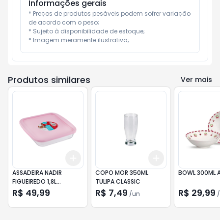
Informações gerais
* Preços de produtos pesáveis podem sofrer variação 
de acordo com o peso;

* Sujeito à disponibilidade de estoque;

* Imagem meramente ilustrativa;
Produtos similares
Ver mais
Add
Add
+
3
+
5
+
10
+
3
+
5
+
10
ASSADEIRA NADIR
COPO MOR 350ML
BOWL 300ML 
FIGUEIREDO 1,8L
TULIPA CLASSIC
QUADRADA C/TAMPA
R$ 49,99
R$ 7,49
R$ 29,99
/
un
/