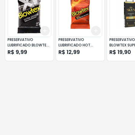
Add
Add
+
3
+
5
+
10
+
3
+
5
+
10
PRESERVATIVO
PRESERVATIVO
PRESERVATIVO
LUBRIFICADO BLOWTEX
LUBRIFICADO HOT
BLOWTEX SUPR
EXTRA GRANDE PACOTE
BLOWTEX PACOTE 3
R$ 9,99
R$ 12,99
R$ 19,90
3 UNIDADES
UNIDADES