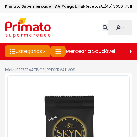
Primato Supermercado
-
AV Parigot de Souza
Receitas
,
Toledo
(45) 3056-7511
-
PR
Categorias
Mercearia Saudável
Pe
Início
PRESERVATIVOS
PRESERVATIVOS BLOWTEX SKYN S/ LATEX 3 UNIDADES