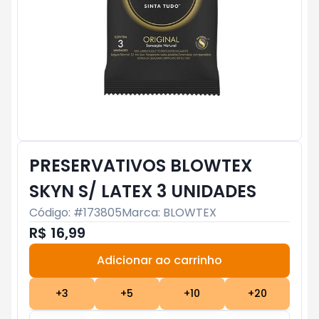
PRESERVATIVOS BLOWTEX
SKYN S/ LATEX 3 UNIDADES
Código: #
173805
Marca:
BLOWTEX
R$ 16,99
Adicionar ao carrinho
Subtotal:
R$ 0
+
3
+
5
+
10
+
20