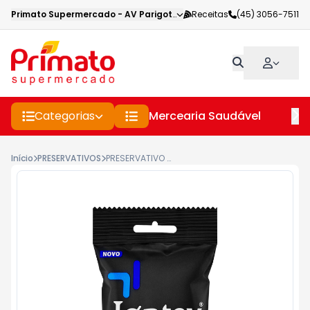
Primato Supermercado
-
AV Parigot de Souza
Receitas
,
Toledo
(45) 3056-7511
-
PR
Categorias
Mercearia Saudável
Pe
Início
PRESERVATIVOS
PRESERVATIVO JONTEX C/3 MAIS FINO