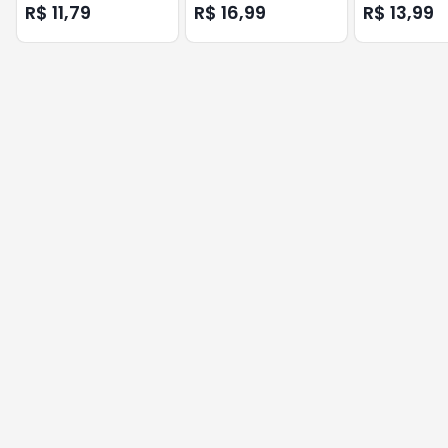
BLOWTEX PACOTE 3
LUBRIFICADO
R$ 11,79
R$ 16,99
R$ 13,99
UNIDADES