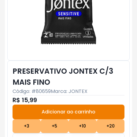
PRESERVATIVO JONTEX C/3
MAIS FINO
Código: #
80659
Marca:
JONTEX
R$ 15,99
Adicionar ao carrinho
Subtotal:
R$ 0
+
3
+
5
+
10
+
20