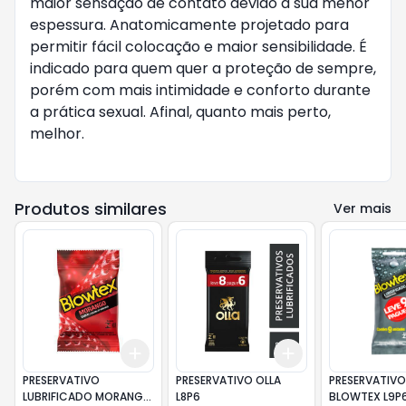
maior sensação de contato devido a sua menor
espessura. Anatomicamente projetado para
permitir fácil colocação e maior sensibilidade. É
indicado para quem quer a proteção de sempre,
porém com mais intimidade e conforto durante
a prática sexual. Afinal, quanto mais perto,
melhor.
Produtos similares
Ver mais
Add
Add
+
3
+
5
+
10
+
3
+
5
+
10
PRESERVATIVO
PRESERVATIVO OLLA
PRESERVATIVO
LUBRIFICADO MORANGO
L8P6
BLOWTEX L9P