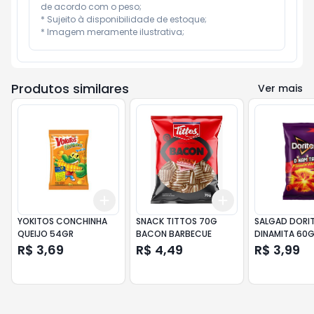
de acordo com o peso;

* Sujeito à disponibilidade de estoque;

* Imagem meramente ilustrativa;
Produtos similares
Ver mais
Add
Add
+
3
+
5
+
10
+
3
+
5
+
10
YOKITOS CONCHINHA
SNACK TITTOS 70G
SALGAD DORI
QUEIJO 54GR
BACON BARBECUE
DINAMITA 60G
HOT
R$ 3,69
R$ 4,49
R$ 3,99