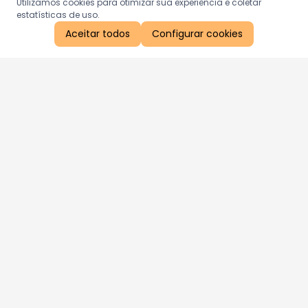
Utilizamos cookies para otimizar sua experiência e coletar
estatísticas de uso.
Aceitar todos
Configurar cookies
Aproveite as nossas promoções!
Cadastre seu e-mail e receba ofertas exclusivas.
QUERO RECEBER