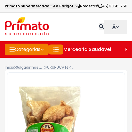
Primato Supermercado
-
AV Parigot de Souza
Receitas
,
Toledo
(45) 3056-7511
-
PR
Categorias
Mercearia Saudável
Pe
Início
Salgadinhos Diversos
PURURUCA FL 40G LIMAO