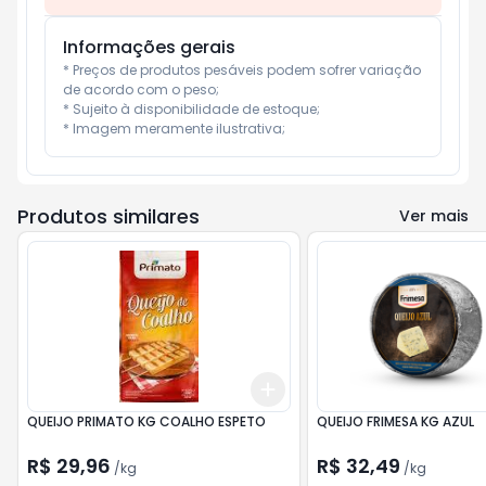
Informações gerais
* Preços de produtos pesáveis podem sofrer variação 
de acordo com o peso;

* Sujeito à disponibilidade de estoque;

* Imagem meramente ilustrativa;
Produtos similares
Ver mais
Add
+
3
kg
+
5
kg
QUEIJO PRIMATO KG COALHO ESPETO
QUEIJO FRIMESA KG AZUL
R$ 29,96
R$ 32,49
/
kg
/
kg