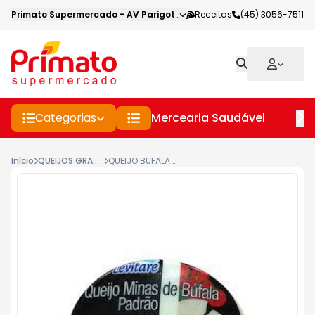
Primato Supermercado
-
AV Parigot de Souza
Receitas
,
Toledo
(45) 3056-7511
-
PR
Categorias
Mercearia Saudável
Pe
Início
QUEIJOS GRANEL
QUEIJO BUFALA LEVITARE KG MINAS