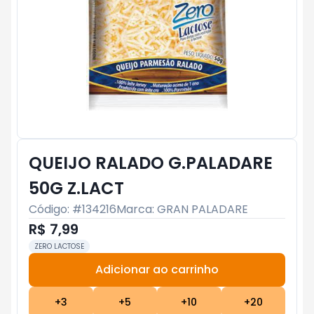
QUEIJO RALADO G.PALADARE
50G Z.LACT
Código: #
134216
Marca:
GRAN PALADARE
R$ 7,99
ZERO LACTOSE
Adicionar ao carrinho
Subtotal:
R$ 0
+
3
+
5
+
10
+
20