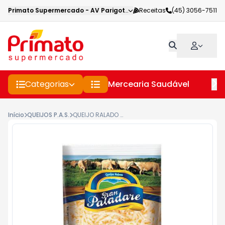
Primato Supermercado
-
AV Parigot de Souza
Receitas
,
Toledo
(45) 3056-7511
-
PR
Categorias
Mercearia Saudável
Pe
Início
QUEIJOS P.A.S.
QUEIJO RALADO G.PALADARE 50G Z.LACT