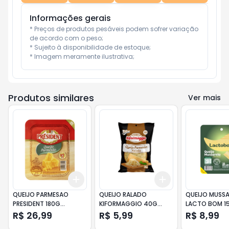
Informações gerais
* Preços de produtos pesáveis podem sofrer variação 
de acordo com o peso;

* Sujeito à disponibilidade de estoque;

* Imagem meramente ilustrativa;
Produtos similares
Ver mais
Add
Add
+
3
+
5
+
10
+
3
+
5
+
10
QUEIJO PARMESAO
QUEIJO RALADO
QUEIJO MUSSA
PRESIDENT 180G
KIFORMAGGIO 40G
LACTO BOM 1
CILINDRO
PARMESAO
R$ 26,99
R$ 5,99
R$ 8,99