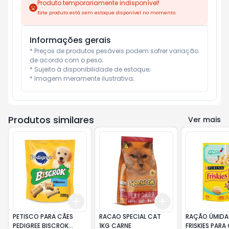
Produto temporariamente indisponível!
Este produto está sem estoque disponível no momento.
Informações gerais
* Preços de produtos pesáveis podem sofrer variação 
de acordo com o peso;

* Sujeito à disponibilidade de estoque;

* Imagem meramente ilustrativa;
Produtos similares
Ver mais
Add
Add
+
3
+
5
+
10
+
3
+
5
+
10
PETISCO PARA CÃES
RACAO SPECIAL CAT
RAÇÃO ÚMIDA 
PEDIGREE BISCROK
1KG CARNE
FRISKIES PAR