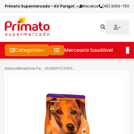
Primato Supermercado
-
AV Parigot de Souza
Receitas
,
Toledo
(45) 3056-7511
-
PR
Categorias
Mercearia Saudável
Pe
Início
Alimentos Para Caes E Gatos
ALIMENTO PARA CÃES ADULTOS RAÇAS PEQUENO PORTE SPECIAL DOG PACOTE 10,1KG