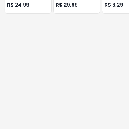
FILHOTES 300GR
ADULTOS ATU
R$ 24,99
R$ 29,99
R$ 3,29
MOLHO 85GR