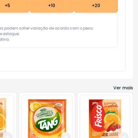
+
5
+
10
+
20
eis podem sofrer variação de acordo com o peso;

e estoque;

tiva;
Ver mais
Add
Add
Add
+
3
+
5
+
10
+
3
+
5
+
10
+
3