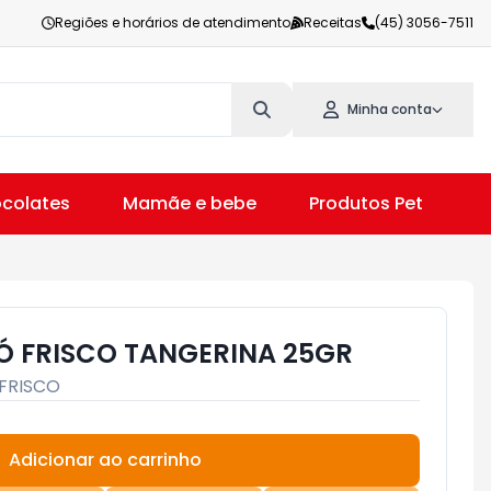
Regiões e horários de atendimento
Receitas
(45) 3056-7511
Minha conta
colates
Mamãe e bebe
Produtos Pet
V
Ó FRISCO TANGERINA 25GR
FRISCO
Adicionar ao carrinho
Subtotal:
R$ 0,00