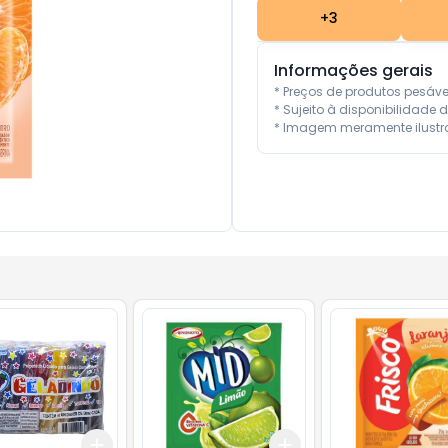
+
3
Informações gerais
* Preços de produtos pesáv
* Sujeito à disponibilidade d
* Imagem meramente ilustra
Add
Add
10
+
3
+
5
+
10
+
3
+
5
+
10