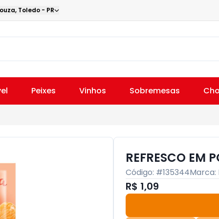
Souza
,
Toledo
-
PR
el
Peixes
Vinhos
Sobremesas
Cho
REFRESCO EM P
Código: #
135344
Marca:
R$ 1,09