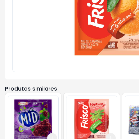
Produtos similares
Add
Add
+
3
+
5
+
10
+
3
+
5
+