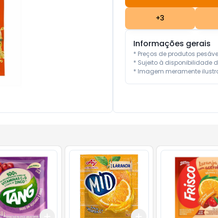
+
3
Informações gerais
* Preços de produtos pesáv
* Sujeito à disponibilidade d
* Imagem meramente ilustra
Add
Add
10
+
3
+
5
+
10
+
3
+
5
+
10