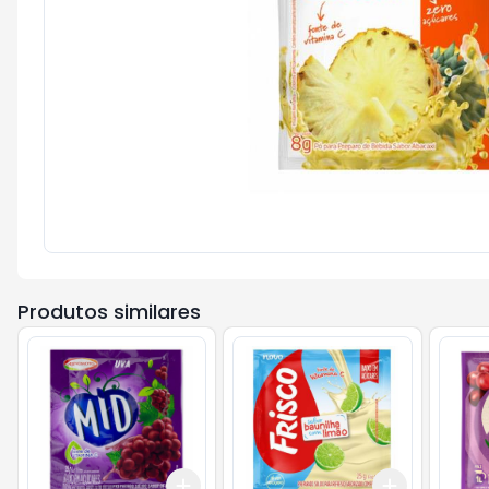
Produtos similares
Add
Add
+
3
+
5
+
10
+
3
+
5
+