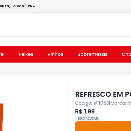
Souza
,
Toledo
-
PR
el
Peixes
Vinhos
Sobremesas
Cho
REFRESCO EM P
Código: #
110531
Marca:
M
R$ 1,99
ZERO AÇUCAR