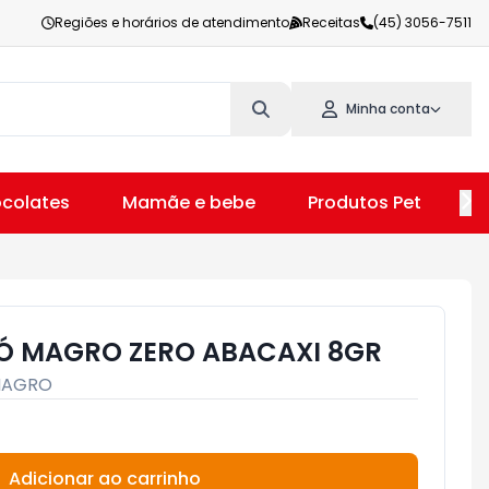
Regiões e horários de atendimento
Receitas
(45) 3056-7511
Minha conta
colates
Mamãe e bebe
Produtos Pet
V
Ó MAGRO ZERO ABACAXI 8GR
AGRO
Adicionar ao carrinho
Subtotal:
R$ 0,00