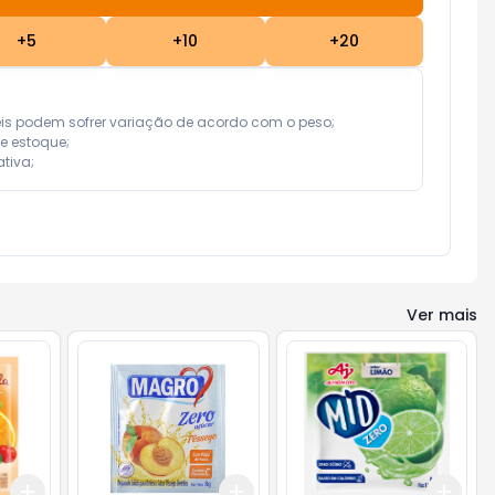
+
5
+
10
+
20
eis podem sofrer variação de acordo com o peso;

e estoque;

tiva;
Ver mais
Add
Add
Add
+
3
+
5
+
10
+
3
+
5
+
10
+
3