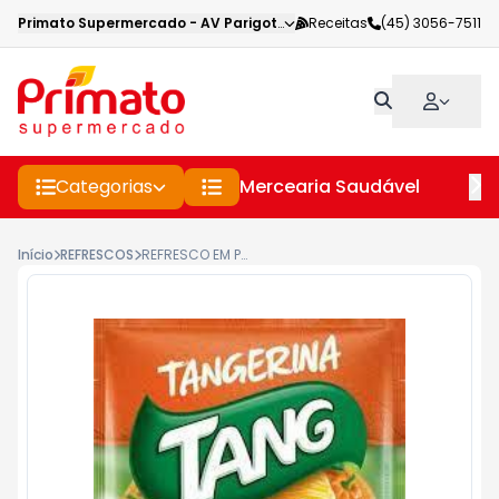
Primato Supermercado
-
AV Parigot de Souza
Receitas
,
Toledo
(45) 3056-7511
-
PR
Categorias
Mercearia Saudável
Pe
Início
REFRESCOS
REFRESCO EM PÓ TANG TANGERINA 25GR