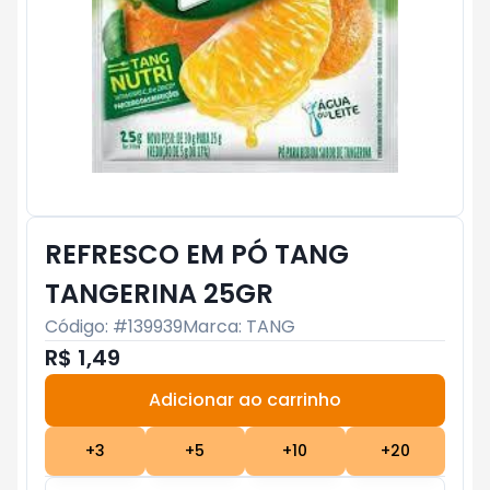
REFRESCO EM PÓ TANG
TANGERINA 25GR
Código: #
139939
Marca:
TANG
R$ 1,49
Adicionar ao carrinho
Subtotal:
R$ 0
+
3
+
5
+
10
+
20