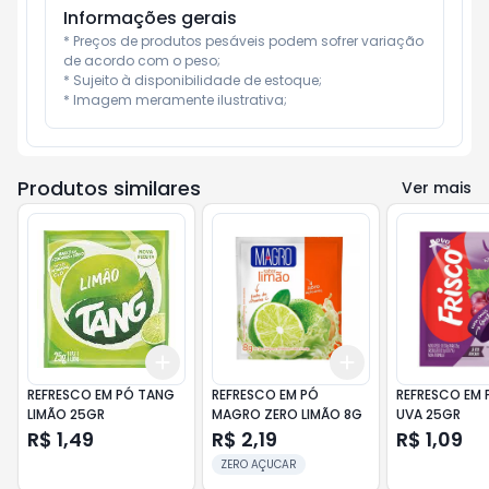
Informações gerais
* Preços de produtos pesáveis podem sofrer variação 
de acordo com o peso;

* Sujeito à disponibilidade de estoque;

* Imagem meramente ilustrativa;
Produtos similares
Ver mais
Add
Add
+
3
+
5
+
10
+
3
+
5
+
10
REFRESCO EM PÓ TANG
REFRESCO EM PÓ
REFRESCO EM 
LIMÃO 25GR
MAGRO ZERO LIMÃO 8G
UVA 25GR
R$ 1,49
R$ 2,19
R$ 1,09
ZERO AÇUCAR