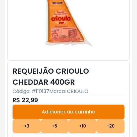
REQUEIJÃO CRIOULO
CHEDDAR 400GR
Código: #
110137
Marca:
CRIOULO
R$ 22,99
Adicionar ao carrinho
Subtotal:
R$ 0
+
3
+
5
+
10
+
20