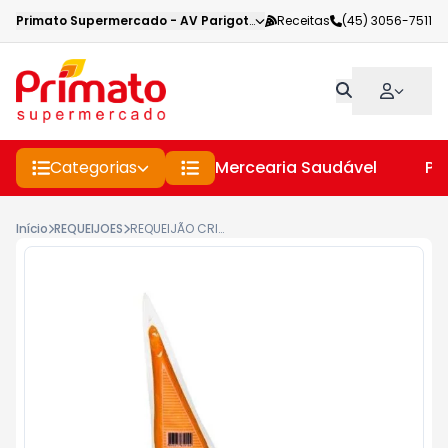
Primato Supermercado
-
AV Parigot de Souza
Receitas
,
Toledo
(45) 3056-7511
-
PR
Categorias
Mercearia Saudável
Pe
Início
REQUEIJOES
REQUEIJÃO CRIOULO CHEDDAR 400GR