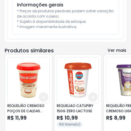
Informações gerais
* Preços de produtos pesáveis podem sofrer variação 
de acordo com o peso;

* Sujeito à disponibilidade de estoque;

* Imagem meramente ilustrativa;
Produtos similares
Ver mais
Add
Add
+
3
+
5
+
10
+
3
+
5
+
10
REQUEIJÃO CREMOSO
REQUEIJAO CATUPIRY
REQUEIJÃO FR
POÇOS DE CALDAS
150G ZERO LACTOSE
CREMOSO LIG
TRADICIONAL 200GR
R$ 11,99
R$ 10,99
R$ 8,99
150 Grama(s)