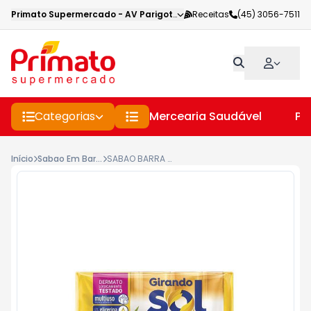
Primato Supermercado
-
AV Parigot de Souza
Receitas
,
Toledo
(45) 3056-7511
-
PR
Categorias
Mercearia Saudável
Pe
Início
Sabao Em Barras, Liquido E Po
SABAO BARRA GIRANDO SOL GLICERINA 1 KG