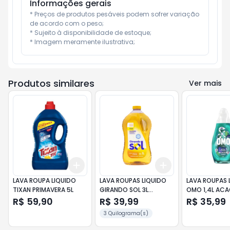
Informações gerais
* Preços de produtos pesáveis podem sofrer variação 
de acordo com o peso;

* Sujeito à disponibilidade de estoque;

* Imagem meramente ilustrativa;
Produtos similares
Ver mais
Add
Add
+
3
+
5
+
10
+
3
+
5
+
10
LAVA ROUPA LIQUIDO
LAVA ROUPAS LIQUIDO
LAVA ROUPAS 
TIXAN PRIMAVERA 5L
GIRANDO SOL 3L
OMO 1,4L ACA
GLICERINA
R$ 59,90
R$ 39,99
R$ 35,99
3 Quilograma(s)