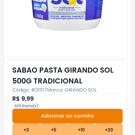
SABAO PASTA GIRANDO SOL
500G TRADICIONAL
Código: #
211117
Marca:
GIRANDO SOL
R$ 9,99
500 Grama(s)
Adicionar ao carrinho
Subtotal:
R$ 0
+
3
+
5
+
10
+
20