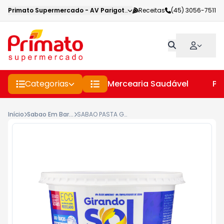
Primato Supermercado
-
AV Parigot de Souza
Receitas
,
Toledo
(45) 3056-7511
-
PR
Categorias
Mercearia Saudável
Pe
Início
Sabao Em Barras, Liquido E Po
SABAO PASTA GIRANDO SOL 500G TRADICIONAL