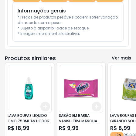
Informações gerais
* Preços de produtos pesáveis podem sofrer variação 
de acordo com o peso;

* Sujeito à disponibilidade de estoque;

* Imagem meramente ilustrativa;
Produtos similares
Ver mais
Add
Add
+
3
+
5
+
10
+
3
+
5
+
10
LAVA ROUPAS LIQUIDO
SABÃO EM BARRA
LAVA ROUPAS 
OMO 750ML ANTIODOR
VANISH TIRA MANCHA
GIRANDO SOL
75GR UNIDADE
800G COCO B
R$ 18,99
R$ 9,99
R$ 8,99
R$ 9,9
-
10
%