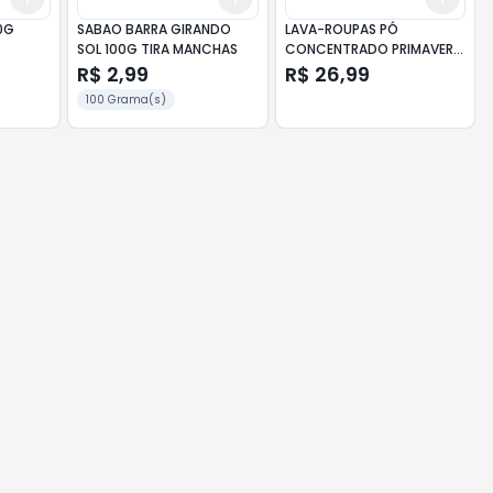
0G
SABAO BARRA GIRANDO
LAVA-ROUPAS PÓ
SOL 100G TIRA MANCHAS
CONCENTRADO PRIMAVERA
TIXAN YPÊ CAIXA 1,6KG
R$ 2,99
R$ 26,99
100 Grama(s)