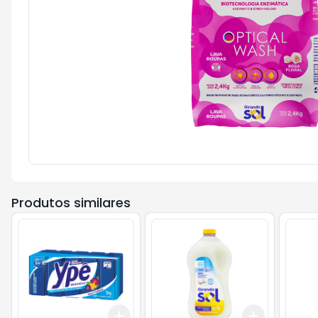
Produtos similares
Add
Add
+
3
+
5
+
10
+
3
+
5
+