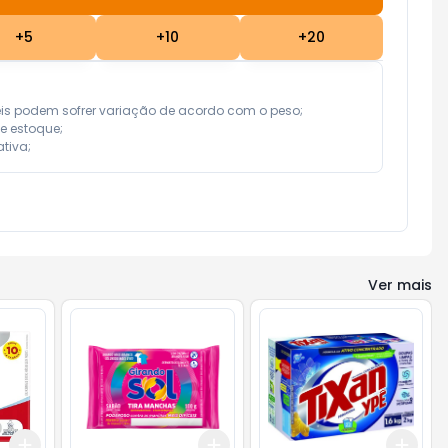
+
5
+
10
+
20
eis podem sofrer variação de acordo com o peso;

e estoque;

tiva;
Ver mais
Add
Add
Add
+
3
+
5
+
10
+
3
+
5
+
10
+
3