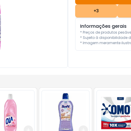
+
3
Informações gerais
* Preços de produtos pesáv
* Sujeito à disponibilidade d
* Imagem meramente ilustra
Add
Add
10
+
3
+
5
+
10
+
3
+
5
+
10