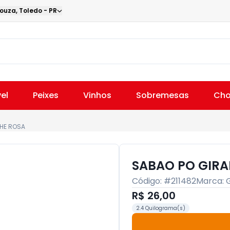
Souza
,
Toledo
-
PR
el
Peixes
Vinhos
Sobremesas
Cho
HE ROSA
SABAO PO GIRA
Código: #
211482
Marca:
R$ 26,00
2.4 Quilograma(s)