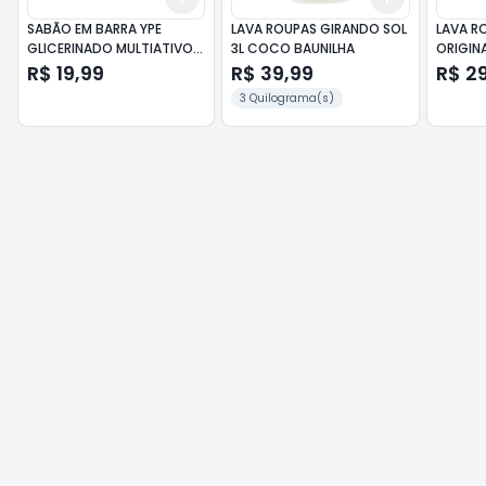
SABÃO EM BARRA YPE
LAVA ROUPAS GIRANDO SOL
LAVA RO
GLICERINADO MULTIATIVO 5
3L COCO BAUNILHA
ORIGIN
UN DE 180G
R$ 19,99
R$ 39,99
R$ 2
3 Quilograma(s)