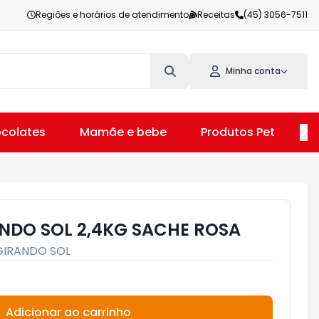
Regiões e horários de atendimento
Receitas
(45) 3056-7511
Minha conta
colates
Mamãe e bebe
Produtos Pet
V
NDO SOL 2,4KG SACHE ROSA
GIRANDO SOL
Adicionar ao carrinho
Subtotal:
R$ 0,00