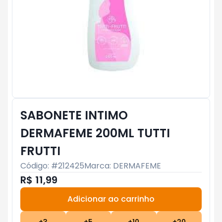
SABONETE INTIMO
DERMAFEME 200ML TUTTI
FRUTTI
Código: #
212425
Marca:
DERMAFEME
R$ 11,99
Adicionar ao carrinho
Subtotal:
R$ 0