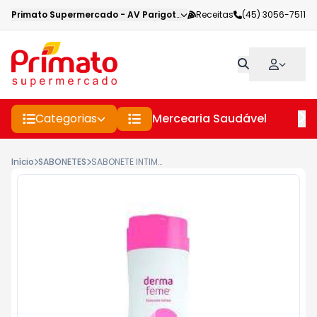
Primato Supermercado
-
AV Parigot de Souza
Receitas
,
Toledo
(45) 3056-7511
-
PR
Categorias
Mercearia Saudável
Pe
Início
SABONETES
SABONETE INTIMO DERMAFEME 200ML TUTTI FRUTTI