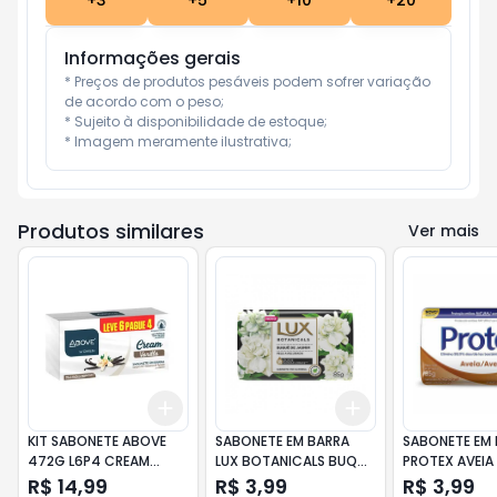
+
3
+
5
+
10
+
20
Informações gerais
* Preços de produtos pesáveis podem sofrer variação 
de acordo com o peso;

* Sujeito à disponibilidade de estoque;

* Imagem meramente ilustrativa;
Produtos similares
Ver mais
Add
Add
+
3
+
5
+
10
+
3
+
5
+
10
KIT SABONETE ABOVE
SABONETE EM BARRA
SABONETE EM
472G L6P4 CREAM
LUX BOTANICALS BUQUÊ
PROTEX AVEIA
VANILLA
DE JASMIM 85GR
R$ 14,99
R$ 3,99
R$ 3,99