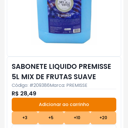
SABONETE LIQUIDO PREMISSE
5L MIX DE FRUTAS SUAVE
Código: #
209386
Marca:
PREMISSE
R$ 28,49
Adicionar ao carrinho
Subtotal:
R$ 0
+
3
+
5
+
10
+
20