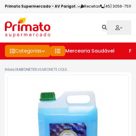
Primato Supermercado
-
AV Parigot de Souza
Receitas
,
Toledo
(45) 3056-7511
-
PR
Categorias
Mercearia Saudável
Pe
Início
SABONETES
SABONETE LIQUIDO PREMISSE 5L MIX DE FRUTAS SUAVE