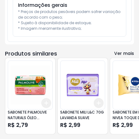
Informações gerais
* Preços de produtos pesáveis podem sofrer variação 
de acordo com o peso;

* Sujeito à disponibilidade de estoque;

* Imagem meramente ilustrativa;
Produtos similares
Ver mais
Add
Add
+
3
+
5
+
10
+
3
+
5
+
10
SABONETE PALMOLIVE
SABONETE MILI L&C 70G
SABONETE EM
NATURALS ÓLEO
LAVANDA SUAVE
NIVEA TOQUE 
NUTRITIVO 85GR
BAUNILHA 85G
R$ 2,79
R$ 2,99
R$ 2,99
UNIDADES