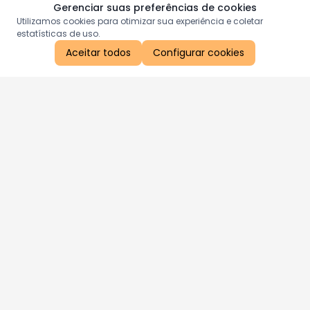
Gerenciar suas preferências de cookies
Utilizamos cookies para otimizar sua experiência e coletar
estatísticas de uso.
Aceitar todos
Configurar cookies
Aproveite as nossas promoções!
Cadastre seu e-mail e receba ofertas exclusivas.
QUERO RECEBER