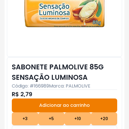
SABONETE PALMOLIVE 85G
SENSAÇÃO LUMINOSA
Código: #
166989
Marca:
PALMOLIVE
R$ 2,79
Adicionar ao carrinho
Subtotal:
R$ 0
+
3
+
5
+
10
+
20