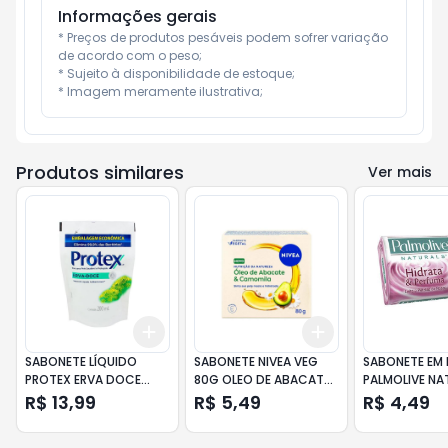
Informações gerais
* Preços de produtos pesáveis podem sofrer variação 
de acordo com o peso;

* Sujeito à disponibilidade de estoque;

* Imagem meramente ilustrativa;
Produtos similares
Ver mais
Add
Add
+
3
+
5
+
10
+
3
+
5
+
10
SABONETE LÍQUIDO
SABONETE NIVEA VEG
SABONETE EM
PROTEX ERVA DOCE
80G OLEO DE ABACATE
PALMOLIVE NA
200ML REFIL
E CAMOMILA
HIDRATA & PE
R$ 13,99
R$ 5,49
R$ 4,49
150GR