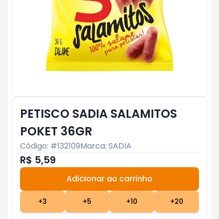
PETISCO SADIA SALAMITOS
POKET 36GR
Código: #
132109
Marca:
SADIA
R$ 5,59
Adicionar ao carrinho
Subtotal:
R$ 0
+
3
+
5
+
10
+
20