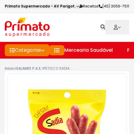
Primato Supermercado
-
AV Parigot de Souza
Receitas
,
Toledo
(45) 3056-7511
-
PR
Categorias
Mercearia Saudável
Pe
Início
SALAMES P.A.S.
PETISCO SADIA SALAMITOS POKET 36GR