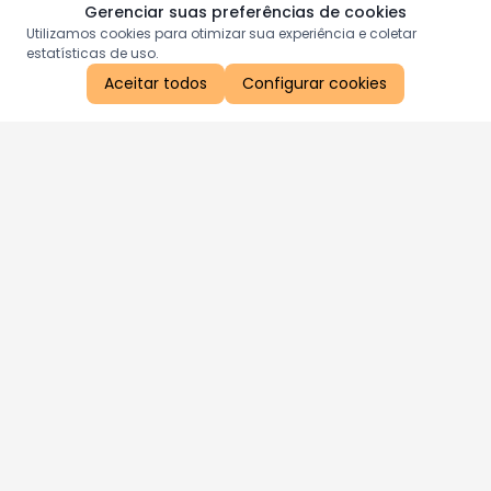
Gerenciar suas preferências de cookies
Utilizamos cookies para otimizar sua experiência e coletar
estatísticas de uso.
Aceitar todos
Configurar cookies
Aproveite as nossas promoções!
Cadastre seu e-mail e receba ofertas exclusivas.
QUERO RECEBER