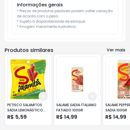
Informações gerais
* Preços de produtos pesáveis podem sofrer variação 
de acordo com o peso;

* Sujeito à disponibilidade de estoque;

* Imagem meramente ilustrativa;
Produtos similares
Ver mais
Add
Add
+
3
+
5
+
10
+
3
+
5
+
10
PETISCO SALAMITOS
SALAME SADIA ITALIANO
SALAME PEPPE
SADIA LEMONÁSTICO
FATIADO 100GR
SADIA 100GR
36GR
R$ 5,59
R$ 14,99
R$ 14,99