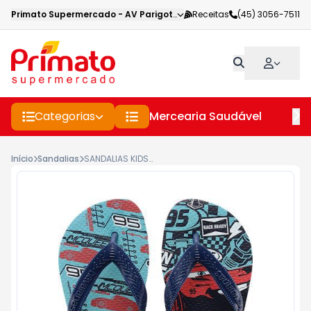
Primato Supermercado
-
AV Parigot de Souza
Receitas
,
Toledo
(45) 3056-7511
-
PR
Categorias
Mercearia Saudável
Pe
Início
Sandalias
SANDALIAS KIDS CARS AZUL 29/30 - 88G - HAVAIANAS