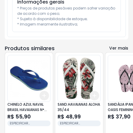
Informações gerais
* Preços de produtos pesáveis podem sofrer variação 
de acordo com o peso;

* Sujeito à disponibilidade de estoque;

* Imagem meramente ilustrativa;
Produtos similares
Ver mais
Add
Add
+
3
+
5
+
10
+
3
+
5
+
10
CHINELO AZUL NAVAL
SAND.HAVAIANAS ALOHA
SANDÁLIA IPA
BRASIL HAVAIANAS N°
35/44
OASIS FEMINI
35/36
R$ 55,90
R$ 48,99
R$ 37,90
ESPECIFICAR
ESPECIFICAR
NUMERAÇÃO.
NUMERAÇÃO.