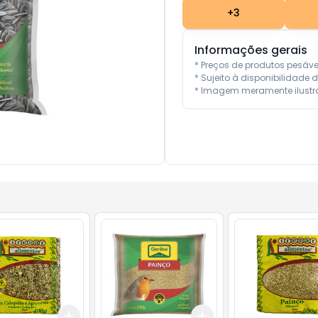
+
3
Informações gerais
* Preços de produtos pesáv
* Sujeito à disponibilidade d
* Imagem meramente ilustra
Add
Add
10
+
3
+
5
+
10
+
3
+
5
+
10