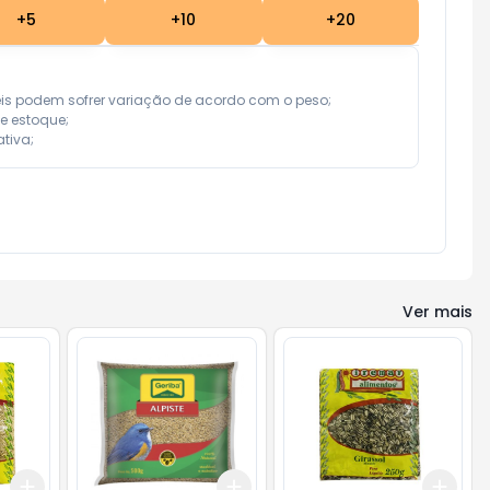
+
5
+
10
+
20
eis podem sofrer variação de acordo com o peso;

e estoque;

tiva;
Ver mais
Add
Add
Add
+
3
+
5
+
10
+
3
+
5
+
10
+
3