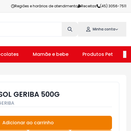
Regiões e horários de atendimento
Receitas
(45) 3056-7511
Minha conta
colates
Mamãe e bebe
Produtos Pet
V
SOL GERIBA 500G
GERIBA
Adicionar ao carrinho
Subtotal:
R$ 0,00