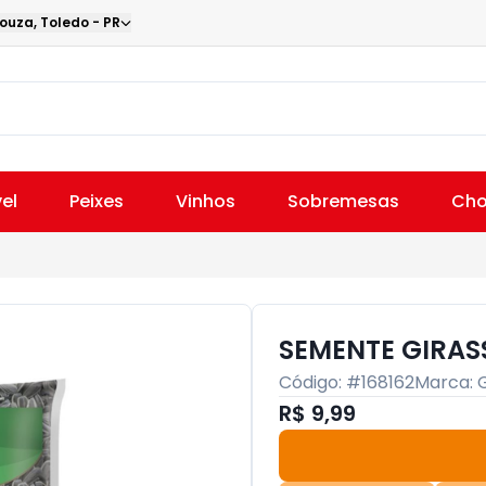
Souza
,
Toledo
-
PR
el
Peixes
Vinhos
Sobremesas
Cho
SEMENTE GIRAS
Código: #
168162
Marca:
R$ 9,99