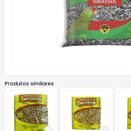
Produtos similares
Add
Add
+
3
+
5
+
10
+
3
+
5
+