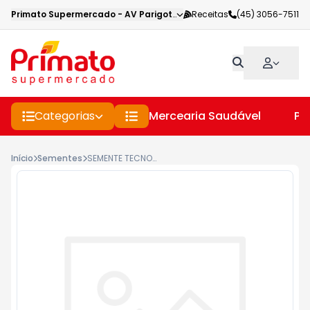
Primato Supermercado
-
AV Parigot de Souza
Receitas
,
Toledo
(45) 3056-7511
-
PR
Categorias
Mercearia Saudável
Pe
Início
Sementes
SEMENTE TECNOSEED 5G CEB.TODO ANO