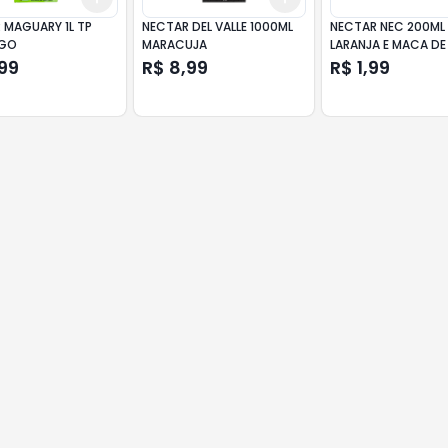
 MAGUARY 1L TP
NECTAR DEL VALLE 1000ML
NECTAR NEC 200ML
GO
MARACUJA
LARANJA E MACA DE
CALORIA
99
R$ 8,99
R$ 1,99