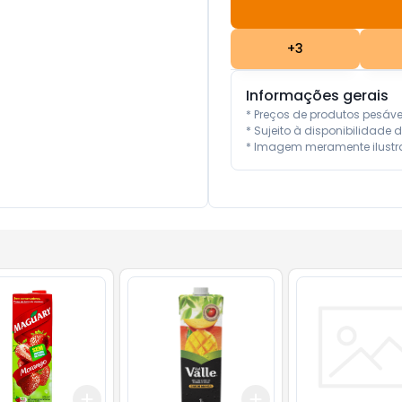
+
3
Informações gerais
* Preços de produtos pesáv
* Sujeito à disponibilidade d
* Imagem meramente ilustra
Add
Add
10
+
3
+
5
+
10
+
3
+
5
+
10