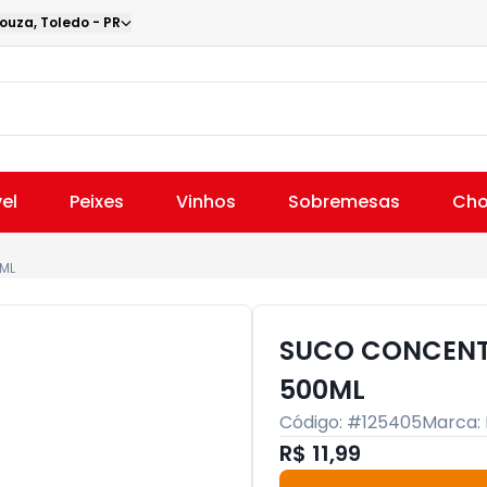
Souza
,
Toledo
-
PR
el
Peixes
Vinhos
Sobremesas
Cho
ML
SUCO CONCEN
500ML
Código: #
125405
Marca:
R$ 11,99