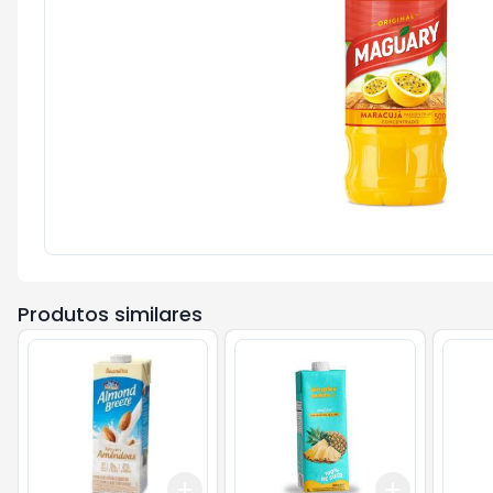
Produtos similares
Add
Add
+
3
+
5
+
10
+
3
+
5
+