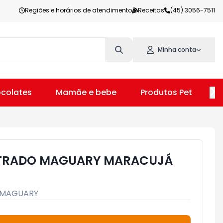
Regiões e horários de atendimento
Receitas
(45) 3056-7511
Minha conta
colates
Mamãe e bebe
Produtos Pet
V
TRADO MAGUARY MARACUJÁ
MAGUARY