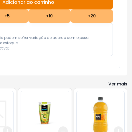
Adicionar ao carrinho
Subtotal:
R$ 0,00
+
5
+
10
+
20
eis podem sofrer variação de acordo com o peso;

e estoque;

tiva;
Ver mais
Add
Add
Add
+
3
+
5
+
10
+
3
+
5
+
10
+
3