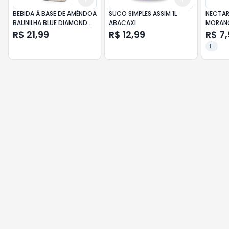
BEBIDA À BASE DE AMÊNDOA
SUCO SIMPLES ASSIM 1L
NECTAR
BAUNILHA BLUE DIAMOND
ABACAXI
MORAN
ALMOND BREEZE CAIXA 1L
R$ 21,99
R$ 12,99
R$ 7,
1L