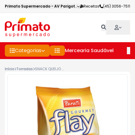
Primato Supermercado
-
AV Parigot de Souza
Receitas
,
Toledo
(45) 3056-7511
-
PR
Categorias
Mercearia Saudável
Pe
Início
Torradas
SNACK QUEIJO FLAY GOURMET PACOTE 40G