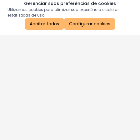
Gerenciar suas preferências de cookies
Utilizamos cookies para otimizar sua experiência e coletar
estatísticas de uso.
Aceitar todos
Configurar cookies
Aproveite as nossas promoções!
Cadastre seu e-mail e receba ofertas exclusivas.
QUERO RECEBER