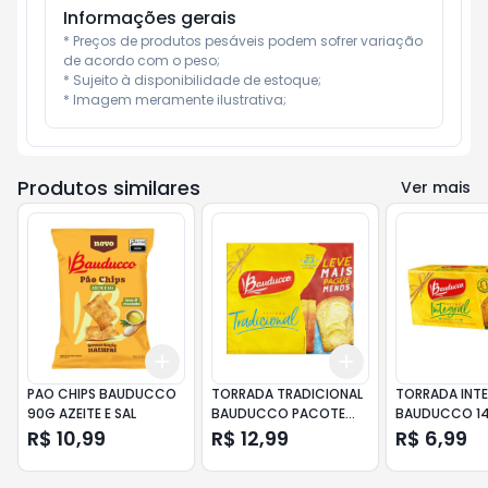
Informações gerais
* Preços de produtos pesáveis podem sofrer variação 
de acordo com o peso;

* Sujeito à disponibilidade de estoque;

* Imagem meramente ilustrativa;
Produtos similares
Ver mais
Add
Add
+
3
+
5
+
10
+
3
+
5
+
10
PAO CHIPS BAUDUCCO
TORRADA TRADICIONAL
TORRADA INT
90G AZEITE E SAL
BAUDUCCO PACOTE
BAUDUCCO 1
284G 2 UNIDADES
R$ 10,99
R$ 12,99
R$ 6,99
EMBALAGEM
ECONÔMICA LEVE MAIS