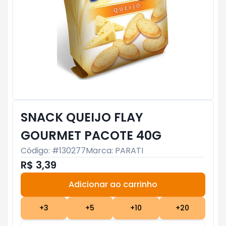
SNACK QUEIJO FLAY
GOURMET PACOTE 40G
Código: #
130277
Marca:
PARATI
R$ 3,39
Adicionar ao carrinho
Subtotal:
R$ 0
+
3
+
5
+
10
+
20