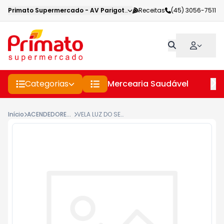
Primato Supermercado
-
AV Parigot de Souza
Receitas
,
Toledo
(45) 3056-7511
-
PR
Categorias
Mercearia Saudável
Pe
Início
ACENDEDORES E VELAS
VELA LUZ DO SENHOR 255G 7 DIAS