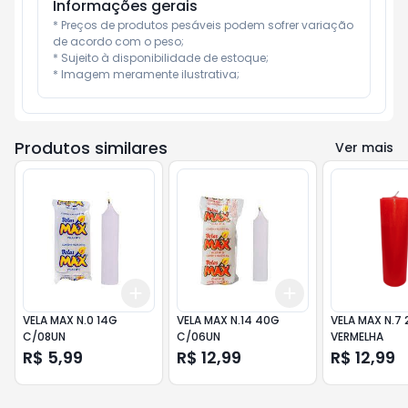
Informações gerais
* Preços de produtos pesáveis podem sofrer variação 
de acordo com o peso;

* Sujeito à disponibilidade de estoque;

* Imagem meramente ilustrativa;
Produtos similares
Ver mais
Add
Add
+
3
+
5
+
10
+
3
+
5
+
10
VELA MAX N.0 14G
VELA MAX N.14 40G
VELA MAX N.7
C/08UN
C/06UN
VERMELHA
R$ 5,99
R$ 12,99
R$ 12,99