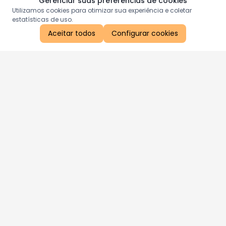
Gerenciar suas preferências de cookies
Utilizamos cookies para otimizar sua experiência e coletar
estatísticas de uso.
Aceitar todos
Configurar cookies
Aproveite as nossas promoções!
Cadastre seu e-mail e receba ofertas exclusivas.
QUERO RECEBER