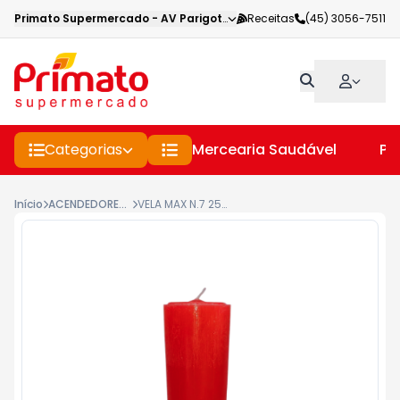
Primato Supermercado
-
AV Parigot de Souza
Receitas
,
Toledo
(45) 3056-7511
-
PR
Categorias
Mercearia Saudável
Pe
Início
ACENDEDORES E VELAS
VELA MAX N.7 255G VERMELHA