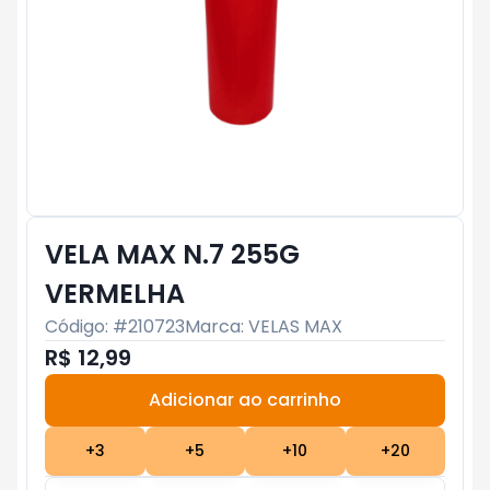
VELA MAX N.7 255G
VERMELHA
Código: #
210723
Marca:
VELAS MAX
R$ 12,99
Adicionar ao carrinho
Subtotal:
R$ 0
+
3
+
5
+
10
+
20