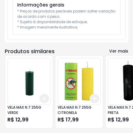
Informações gerais
* Preços de produtos pesáveis podem sofrer variação 
de acordo com o peso;

* Sujeito à disponibilidade de estoque;

* Imagem meramente ilustrativa;
Produtos similares
Ver mais
Add
Add
+
3
+
5
+
10
+
3
+
5
+
10
VELA MAX N.7 255G
VELA MAX N.7 255G
VELA MAX N.7
VERDE
CITRONELA
PRETA
R$ 12,99
R$ 17,99
R$ 12,99