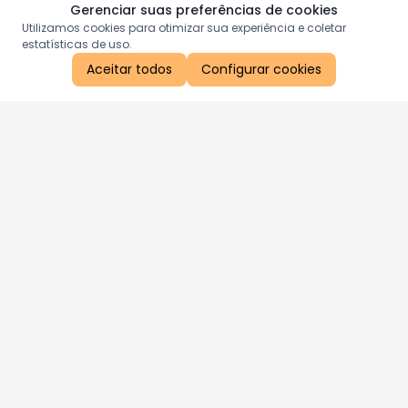
Gerenciar suas preferências de cookies
Utilizamos cookies para otimizar sua experiência e coletar
estatísticas de uso.
Aceitar todos
Configurar cookies
Aproveite as nossas promoções!
Cadastre seu e-mail e receba ofertas exclusivas.
QUERO RECEBER