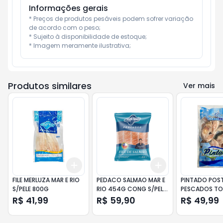
Informações gerais
* Preços de produtos pesáveis podem sofrer variação 
de acordo com o peso;

* Sujeito à disponibilidade de estoque;

* Imagem meramente ilustrativa;
Produtos similares
Ver mais
Add
Add
+
3
+
5
+
10
+
3
+
5
+
10
FILE MERLUZA MAR E RIO
PEDACO SALMAO MAR E
PINTADO POS
S/PELE 800G
RIO 454G CONG S/PELE
PESCADOS TO
VACUO
800G
R$ 41,99
R$ 59,90
R$ 49,99