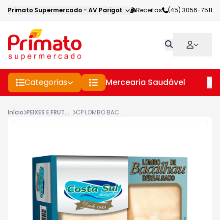
Primato Supermercado
-
AV Parigot de Souza
Receitas
,
Toledo
(45) 3056-7511
-
PR
Categorias
Mercearia Saudável
Pe
Início
PEIXES E FRUTOS DO MAR P.A.S.
CP LOMBO BACALHAU COSTA SUL 600G