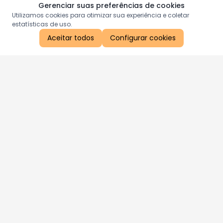
Gerenciar suas preferências de cookies
Utilizamos cookies para otimizar sua experiência e coletar
estatísticas de uso.
Aceitar todos
Configurar cookies
Aproveite as nossas promoções!
Cadastre seu e-mail e receba ofertas exclusivas.
QUERO RECEBER