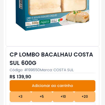
CP LOMBO BACALHAU COSTA
SUL 600G
Código: #
199650
Marca:
COSTA SUL
R$ 139,90
Adicionar ao carrinho
Subtotal:
R$ 0
+
3
+
5
+
10
+
20